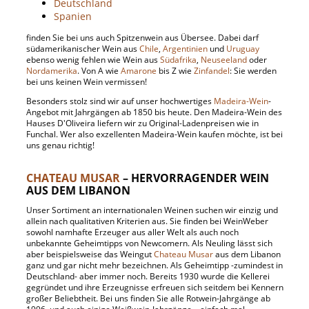
Deutschland
Spanien
finden Sie bei uns auch Spitzenwein aus Übersee. Dabei darf
südamerikanischer Wein aus
Chile
,
Argentinien
und
Uruguay
ebenso wenig fehlen wie Wein aus
Südafrika
,
Neuseeland
oder
Nordamerika
. Von A wie
Amarone
bis Z wie
Zinfandel
: Sie werden
bei uns keinen Wein vermissen!
Besonders stolz sind wir auf unser hochwertiges
Madeira-Wein
-
Angebot mit Jahrgängen ab 1850 bis heute. Den Madeira-Wein des
Hauses D'Oliveira liefern wir zu Original-Ladenpreisen wie in
Funchal. Wer also exzellenten Madeira-Wein kaufen möchte, ist bei
uns genau richtig!
CHATEAU MUSAR
– HERVORRAGENDER WEIN
AUS DEM LIBANON
Unser Sortiment an internationalen Weinen suchen wir einzig und
allein nach qualitativen Kriterien aus. Sie finden bei WeinWeber
sowohl namhafte Erzeuger aus aller Welt als auch noch
unbekannte Geheimtipps von Newcomern. Als Neuling lässt sich
aber beispielsweise das Weingut
Chateau Musar
aus dem Libanon
ganz und gar nicht mehr bezeichnen. Als Geheimtipp -zumindest in
Deutschland- aber immer noch. Bereits 1930 wurde die Kellerei
gegründet und ihre Erzeugnisse erfreuen sich seitdem bei Kennern
großer Beliebtheit. Bei uns finden Sie alle Rotwein-Jahrgänge ab