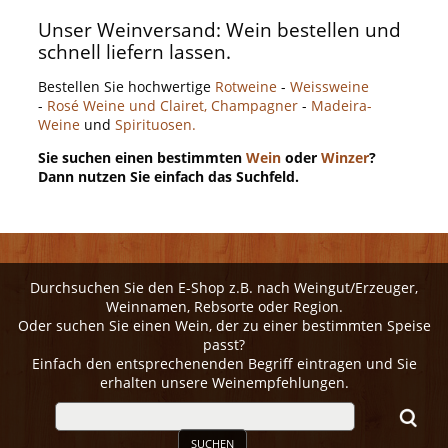
Unser Weinversand: Wein bestellen und
schnell liefern lassen.
Bestellen Sie hochwertige
Rotweine
-
Weissweine
-
Rosé Weine und Clairet,
Champagner
-
Madeira-
Weine
und
Spirituosen.
Sie suchen einen bestimmten
Wein
oder
Winzer
?
Dann nutzen Sie einfach das Suchfeld.
Durchsuchen Sie den E-Shop z.B. nach Weingut/Erzeuger,
Weinnamen, Rebsorte oder Region.
Oder suchen Sie einen Wein, der zu einer bestimmten Speise
passt?
Einfach den entsprechenenden Begriff eintragen und Sie
erhalten unsere Weinempfehlungen.
SUCHEN