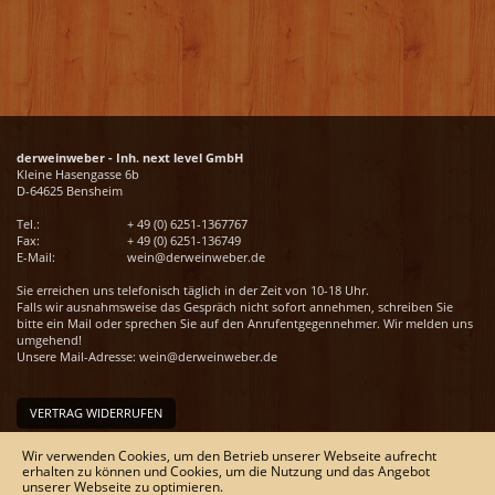
derweinweber - Inh. next level GmbH
Kleine Hasengasse 6b
D-64625 Bensheim
Tel.:
+ 49 (0) 6251-1367767
Fax:
+ 49 (0) 6251-136749
E-Mail:
wein@derweinweber.de
Sie erreichen uns telefonisch täglich in der Zeit von 10-18 Uhr.
Falls wir ausnahmsweise das Gespräch nicht sofort annehmen, schreiben Sie
bitte ein Mail oder sprechen Sie auf den Anrufentgegennehmer. Wir melden uns
umgehend!
Unsere Mail-Adresse:
wein@derweinweber.de
VERTRAG WIDERRUFEN
Unser Service
Wir verwenden Cookies, um den Betrieb unserer Webseite aufrecht
erhalten zu können und Cookies, um die Nutzung und das Angebot
Versandkosten
unserer Webseite zu optimieren.
Kontakt