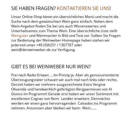
SIE HABEN FRAGEN?
KONTAKTIEREN SIE UNS
!
Unser Online-Shop bietet ein übersichtliches Menü und macht die
Suche nach dem gewünschten Wein ganz einfach. Neben dem
Wein-Angebot finden Sie bei uns auch Wissenswertes und
Unterhaltsames zum Thema Wein. Eine übersichtliche Liste stellt
Weingüter
und Weinmacher in Bild und Text vor. Sollten Sie Fragen
zur Bedienung der Weinweber-Homepage haben stehen wir
jederzeit unter +49 (0)6251 / 1367767 oder
wein@derweinweber.de
zur Verfügung.
GIBT ES BEI WEINWEBER NUR WEIN?
Frei nach Radio Eriwan: ... Im Prinzip ja. Aber als genussorientierte
Überzeugungstäter schauen wir auch mal nach links oder rechts.
Derzeit haben wir mehrere ausgezeichnete Extra Vergine
Olivenöle und handwerklich gefertigten Bergparmesan von Al
Giunco im Programm! Gerade erst haben wir unser Sortiment mit
excellenten Cognac von Remi Landier erweitert. Demnächst
werden wir einen ganz hervorragenden Calvados ins Programm
nehmen. Ansonsten aber bleiben wir beim Wein.......