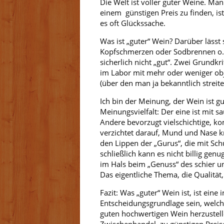
Die Welt ist voller guter Weine. Man
einem günstigen Preis zu finden, is
es oft Glückssache.
Was ist „guter“ Wein? Darüber lässt 
Kopfschmerzen oder Sodbrennen o. ä.
sicherlich nicht „gut“. Zwei Grundkr
im Labor mit mehr oder weniger obj
(über den man ja bekanntlich streite
Ich bin der Meinung, der Wein ist g
Meinungsvielfalt: Der eine ist mit
Andere bevorzugt vielschichtige, kom
verzichtet darauf, Mund und Nase k
den Lippen der „Gurus“, die mit Sch
schließlich kann es nicht billig ge
im Hals beim „Genuss“ des schier u
Das eigentliche Thema, die Qualität,
Fazit: Was „guter“ Wein ist, ist ein
Entscheidungsgrundlage sein, welchen
guten hochwertigen Wein herzustell