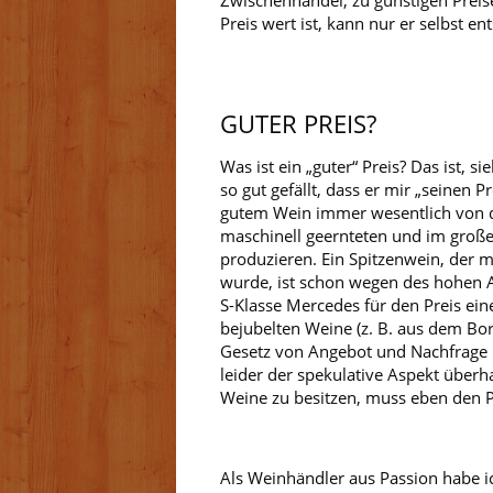
Zwischenhandel, zu günstigen Prei
Preis wert ist, kann nur er selbst e
GUTER PREIS?
Was ist ein „guter“ Preis? Das ist, 
so gut gefällt, dass er mir „seinen P
gutem Wein immer wesentlich von d
maschinell geernteten und im große
produzieren. Ein Spitzenwein, der 
wurde, ist schon wegen des hohen Au
S-Klasse Mercedes für den Preis ei
bejubelten Weine (z. B. aus dem Bo
Gesetz von Angebot und Nachfrage u
leider der spekulative Aspekt über
Weine zu besitzen, muss eben den P
Als Weinhändler aus Passion habe i