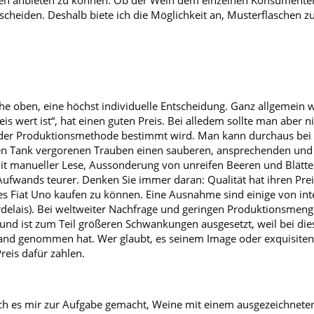
sen anbieten zu können. Ob der Wein dem einzelnen Konsumente
ntscheiden. Deshalb biete ich die Möglichkeit an, Musterflaschen zu
siehe oben, eine höchst individuelle Entscheidung. Ganz allgemein 
reis wert ist“, hat einen guten Preis. Bei alledem sollte man aber n
er Produktionsmethode bestimmt wird. Man kann durchaus bei e
n Tank vergorenen Trauben einen sauberen, ansprechenden und p
mit manueller Lese, Aussonderung von unreifen Beeren und Blätt
fwands teurer. Denken Sie immer daran: Qualität hat ihren Preis!
nes Fiat Uno kaufen zu können. Eine Ausnahme sind einige von in
rdelais). Bei weltweiter Nachfrage und geringen Produktionsmeng
nd ist zum Teil größeren Schwankungen ausgesetzt, weil bei die
hand genommen hat. Wer glaubt, es seinem Image oder exquisiten
reis dafür zahlen.
ch es mir zur Aufgabe gemacht, Weine mit einem ausgezeichneten