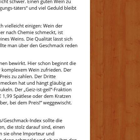
nicht schwer. Einen guten Wein zu
gungs-täters“ und viel Geduld bleibt
h vielleicht einigen: Wein der
der nach Chemie schmeckt, ist
ines Weins. Die Qualität lässt sich
sollte man über den Geschmack reden
onen bewirkt. Hier schon beginnt die
er komplexem Wein zufrieden. Der
Preis zu zahlen. Der Dritte
chmecken hat und hängt gläubig an
keln. Der „Geiz-ist-geil“-Fraktion
 € 1,99 Spätlese oder dem Kratzen
er, bei dem Preis!“ weggewischt.
eis/Geschmack-Index sollte die
n, die stolz darauf sind, einen
um sie ohne Importeur und