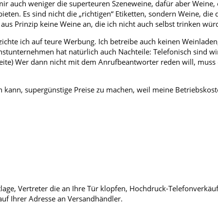
mir auch weniger die superteuren Szeneweine, dafür aber Weine, d
bieten. Es sind nicht die „richtigen“ Etiketten, sondern Weine, die
e aus Prinzip keine Weine an, die ich nicht auch selbst trinken wür
rzichte ich auf teure Werbung. Ich betreibe auch keinen Weinladen
einstunternehmen hat natürlich auch Nachteile: Telefonisch sind w
 Seite) Wer dann nicht mit dem Anrufbeantworter reden will, muss
sten kann, supergünstige Preise zu machen, weil meine Betriebskos
dtlage, Vertreter die an Ihre Tür klopfen, Hochdruck-Telefonverk
auf Ihrer Adresse an Versandhändler.