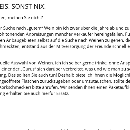
IS! SONST NIX!
en, meinen Sie nicht?
 Suche nach „gutem“ Wein bin ich zwar über die Jahre ab und zu
e wohltönenden Anpreisungen mancher Verkäufer hereingefallen. Fü
en Anbaugebieten selbst auf die Suche nach Weinen zu gehen, die 
chmeckten, entstand aus der Mitversorgung der Freunde schnell e
uelle Auswahl von Weinen, ich ich selber gerne trinke, ohne Ansp
 einer der „Gurus“ sich darüber verbreitet, was und wie man zu 
g. Das sollten Sie auch tun! Deshalb biete ich Ihnen die Möglich
ungeöffnete Flaschen zurückzugeben oder umzutauschen, sollte d
 Korkschmecker) bitte anrufen. Wir senden Ihnen einen Paketaufk
 erhalten Sie auch hierfür Ersatz.