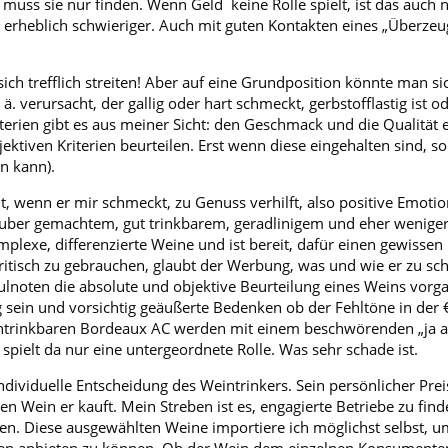
 muss sie nur finden. Wenn Geld keine Rolle spielt, ist das auch 
t erheblich schwieriger. Auch mit guten Kontakten eines „Überzeu
sich trefflich streiten! Aber auf eine Grundposition könnte man sic
 verursacht, der gallig oder hart schmeckt, gerbstofflastig ist o
iterien gibt es aus meiner Sicht: den Geschmack und die Qualität e
ektiven Kriterien beurteilen. Erst wenn diese eingehalten sind, 
n kann).
ut, wenn er mir schmeckt, zu Genuss verhilft, also positive Emoti
 sauber gemachtem, gut trinkbarem, geradlinigem und eher wenig
plexe, differenzierte Weine und ist bereit, dafür einen gewissen 
ritisch zu gebrauchen, glaubt der Werbung, was und wie er zu s
ulnoten die absolute und objektive Beurteilung eines Weins vorgau
nug sein und vorsichtig geäußerte Bedenken ob der Fehltöne in der
ntrinkbaren Bordeaux AC werden mit einem beschwörenden „ja ab
 spielt da nur eine untergeordnete Rolle. Was sehr schade ist.
e individuelle Entscheidung des Weintrinkers. Sein persönlicher Pr
 Wein er kauft. Mein Streben ist es, engagierte Betriebe zu finde
en. Diese ausgewählten Weine importiere ich möglichst selbst, 