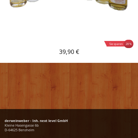
28 %
Sie sparen
39,90 €
derweinweber - Inh. next level GmbH
Kleine Hasengasse 6b
D-64625 Bensheim