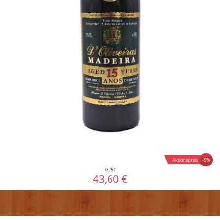
-5%
Aktionspreis
0,75 l
43,60 €