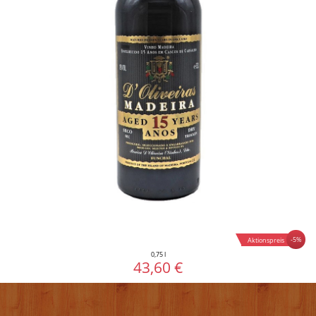
-5%
Aktionspreis
0,75 l
43,60 €