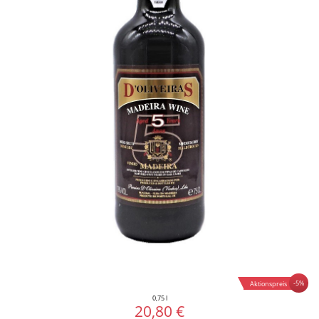
-5%
Aktionspreis
0,75 l
20,80 €