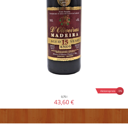
-5%
Aktionspreis
0,75 l
43,60 €