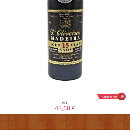
-5%
Aktionspreis
0,75 l
43,60 €