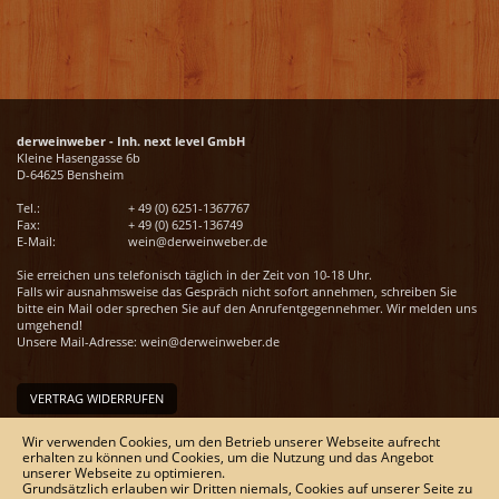
derweinweber - Inh. next level GmbH
Kleine Hasengasse 6b
D-64625 Bensheim
Tel.:
+ 49 (0) 6251-1367767
Fax:
+ 49 (0) 6251-136749
E-Mail:
wein@derweinweber.de
Sie erreichen uns telefonisch täglich in der Zeit von 10-18 Uhr.
Falls wir ausnahmsweise das Gespräch nicht sofort annehmen, schreiben Sie
bitte ein Mail oder sprechen Sie auf den Anrufentgegennehmer. Wir melden uns
umgehend!
Unsere Mail-Adresse:
wein@derweinweber.de
VERTRAG WIDERRUFEN
Unser Service
Wir verwenden Cookies, um den Betrieb unserer Webseite aufrecht
erhalten zu können und Cookies, um die Nutzung und das Angebot
Versandkosten
unserer Webseite zu optimieren.
Kontakt
Grundsätzlich erlauben wir Dritten niemals, Cookies auf unserer Seite zu
Zahlungsmöglichkeiten