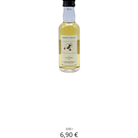
0,05 l
6,90 €