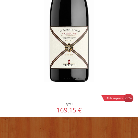
-15%
Aktionspreis
0,75 l
169,15 €