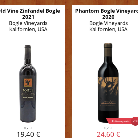
ld Vine Zinfandel Bogle
Phantom Bogle Vineyar
2021
2020
Bogle Vineyards
Bogle Vineyards
Kalifornien, USA
Kalifornien, USA
Aktionspreis
-5
0,75 l
0,75 l
19,40 €
24,60 €