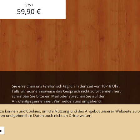
0,75 l
59,90 €
Sie erreichen uns telefonisch täglich in der Zeit von 10-18 Uhr.
Falls wir ausnahmsweise das Gespräch nicht sofort annehmen,
schreiben Sie bitte ein Mail oder sprechen Sie auf den
Anrufentgegennehmer. Wir melden uns umgehend!
Unsere Mail-Adresse:
wein@derweinweber.de
 zu können und Cookies, um die Nutzung und das Angebot unserer Webseite zu o
zen und geben Ihre Daten auch nicht an Dritte weiter.
VERTRAG WIDERRUFEN
rn