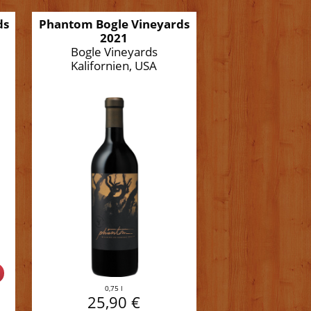
ds
Phantom Bogle Vineyards
2021
Bogle Vineyards
Kalifornien, USA
%
0,75 l
25,90 €