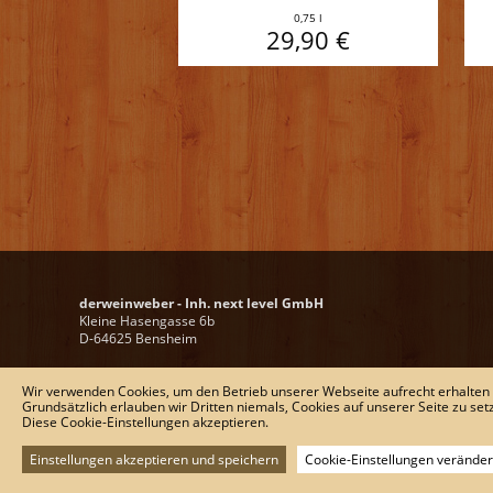
0,75 l
29,90 €
derweinweber - Inh. next level GmbH
Kleine Hasengasse 6b
D-64625 Bensheim
Tel.:
+ 49 (0) 6251-1367767
Wir verwenden Cookies, um den Betrieb unserer Webseite aufrecht erhalten
Fax:
+ 49 (0) 6251-136749
Grundsätzlich erlauben wir Dritten niemals, Cookies auf unserer Seite zu set
E-Mail:
wein@derweinweber.de
Diese Cookie-Einstellungen akzeptieren.
Einstellungen akzeptieren und speichern
Cookie-Einstellungen verände