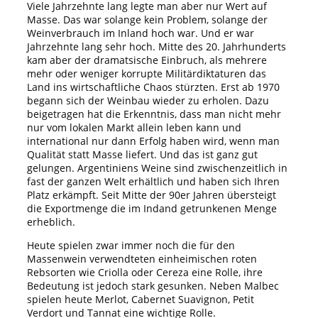
Viele Jahrzehnte lang legte man aber nur Wert auf
Masse. Das war solange kein Problem, solange der
Weinverbrauch im Inland hoch war. Und er war
Jahrzehnte lang sehr hoch. Mitte des 20. Jahrhunderts
kam aber der dramatsische Einbruch, als mehrere
mehr oder weniger korrupte Militärdiktaturen das
Land ins wirtschaftliche Chaos stürzten. Erst ab 1970
begann sich der Weinbau wieder zu erholen. Dazu
beigetragen hat die Erkenntnis, dass man nicht mehr
nur vom lokalen Markt allein leben kann und
international nur dann Erfolg haben wird, wenn man
Qualität statt Masse liefert. Und das ist ganz gut
gelungen. Argentiniens Weine sind zwischenzeitlich in
fast der ganzen Welt erhältlich und haben sich Ihren
Platz erkämpft. Seit Mitte der 90er Jahren übersteigt
die Exportmenge die im Indand getrunkenen Menge
erheblich.
Heute spielen zwar immer noch die für den
Massenwein verwendteten einheimischen roten
Rebsorten wie Criolla oder Cereza eine Rolle, ihre
Bedeutung ist jedoch stark gesunken. Neben Malbec
spielen heute Merlot, Cabernet Suavignon, Petit
Verdort und Tannat eine wichtige Rolle.