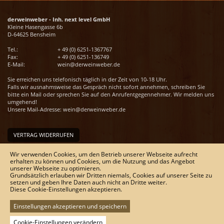
derweinweber - Inh. next level GmbH
Kleine Hasengasse 6b
D-64625 Bensheim
Tel.:
+ 49 (0) 6251-1367767
Fax:
+ 49 (0) 6251-136749
E-Mail:
wein@derweinweber.de
Sie erreichen uns telefonisch täglich in der Zeit von 10-18 Uhr.
Falls wir ausnahmsweise das Gespräch nicht sofort annehmen, schreiben Sie
bitte ein Mail oder sprechen Sie auf den Anrufentgegennehmer. Wir melden uns
umgehend!
Unsere Mail-Adresse:
wein@derweinweber.de
VERTRAG WIDERRUFEN
Unser Service
Wir verwenden Cookies, um den Betrieb unserer Webseite aufrecht
Versandkosten
erhalten zu können und Cookies, um die Nutzung und das Angebot
unserer Webseite zu optimieren.
Kontakt
Grundsätzlich erlauben wir Dritten niemals, Cookies auf unserer Seite zu
Zahlungsmöglichkeiten
setzen und geben Ihre Daten auch nicht an Dritte weiter.
Rückgabe & Widerrufsrecht
Diese Cookie-Einstellungen akzeptieren.
Impressum
AGB
Datenschutz
Einstellungen akzeptieren und speichern
Sitemap
Cookie-Einstellungen verändern