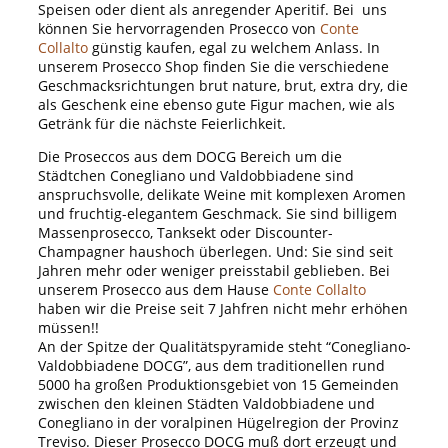
Speisen oder dient als anregender Aperitif. Bei uns
können Sie hervorragenden Prosecco von
Conte
Collalto
günstig kaufen, egal zu welchem Anlass. In
unserem Prosecco Shop finden Sie die verschiedene
Geschmacksrichtungen brut nature, brut, extra dry, die
als Geschenk eine ebenso gute Figur machen, wie als
Getränk für die nächste Feierlichkeit.
Die Proseccos aus dem DOCG Bereich um die
Städtchen Conegliano und Valdobbiadene sind
anspruchsvolle, delikate Weine mit komplexen Aromen
und fruchtig-elegantem Geschmack. Sie sind billigem
Massenprosecco, Tanksekt oder Discounter-
Champagner haushoch überlegen. Und: Sie sind seit
Jahren mehr oder weniger preisstabil geblieben. Bei
unserem Prosecco aus dem Hause
Conte Collalto
haben wir die Preise seit 7 Jahfren nicht mehr erhöhen
müssen!!
An der Spitze der Qualitätspyramide steht “Conegliano-
Valdobbiadene DOCG”, aus dem traditionellen rund
5000 ha großen Produktionsgebiet von 15 Gemeinden
zwischen den kleinen Städten Valdobbiadene und
Conegliano in der voralpinen Hügelregion der Provinz
Treviso. Dieser Prosecco DOCG muß dort erzeugt und