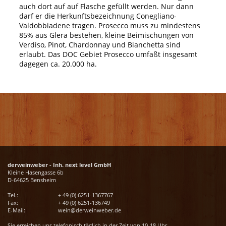
auch dort auf auf Flasche gefüllt werden. Nur dann
darf er die Herkunftsbezeichnung Conegliano-
Valdobbiadene tragen. Prosecco muss zu mindestens
85% aus Glera bestehen, kleine Beimischungen von
Verdiso, Pinot, Chardonnay und Bianchetta sind
erlaubt. Das DOC Gebiet Prosecco umfaßt insgesamt
dagegen ca. 20.000 ha.
derweinweber - Inh. next level GmbH
Kleine Hasengasse 6b
D-64625 Bensheim
Tel.:
+ 49 (0) 6251-1367767
Fax:
+ 49 (0) 6251-136749
E-Mail:
wein@derweinweber.de
Sie erreichen uns telefonisch täglich in der Zeit von 10-18 Uhr.