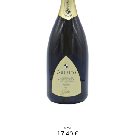
0,75 l
17,40 €