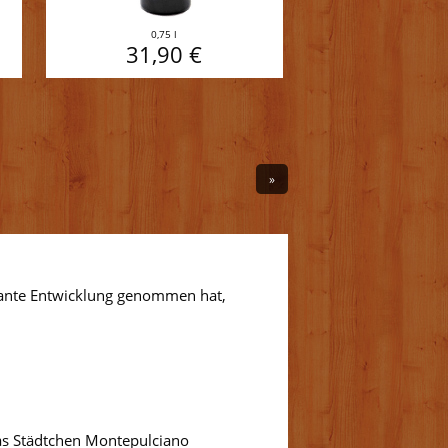
0,75 l
31,90 €
»
rasante Entwicklung genommen hat,
das Städtchen Montepulciano