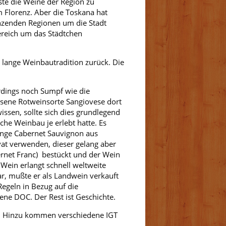
te die Weine der Region zu
 Florenz. Aber die Toskana hat
nzenden Regionen um die Stadt
ereich um das Städtchen
 lange Weinbautradition zurück. Die
rdings noch Sumpf wie die
ssene Rotweinsorte Sangiovese dort
issen, sollte sich dies grundlegend
che Weinbau je erlebt hatte. Es
linge Cabernet Sauvignon aus
ivat verwenden, dieser gelang aber
ernet Franc) bestückt und der Wein
r Wein erlangt schnell weltweite
r, mußte er als Landwein verkauft
Regeln in Bezug auf die
ne DOC. Der Rest ist Geschichte.
e. Hinzu kommen verschiedene IGT