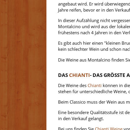
angebaut wird. Er wird überwiegend
Jahre reifen, bevor er in den Verka
In dieser Aufzählung nicht vergesse
Montalcino und wird aus der lokalen
frühestens nach 4 Jahren in den V
Es gibt auch hier einen "kleinen Br
kein schlechter Wein und schon nach
Die Weine aus Montalcino finden Si
DAS
CHIANTI
- DAS GRÖSSTE 
Die Weine des
Chianti
können in di
stehen für unterschiedliche Weine,
Beim Classico muss der Wein aus 
Eine besondere Qualitätsstufe ist d
in den Verkauf gelangt.
Bei uns finden Sie
Chianti Weine
vo