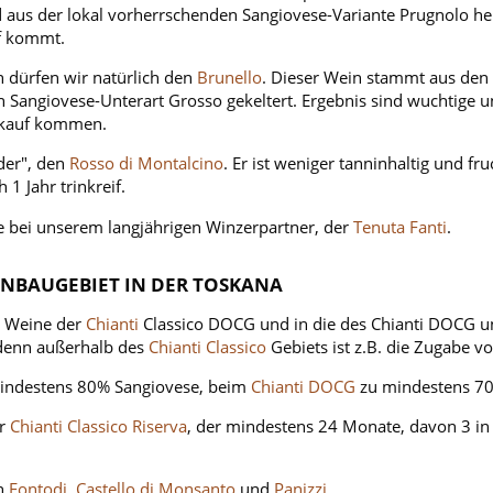
 aus der lokal vorherrschenden Sangiovese-Variante Prugnolo he
uf kommt.
n dürfen wir natürlich den
Brunello
. Dieser Wein stammt aus den
 Sangiovese-Unterart Grosso gekeltert. Ergebnis sind wuchtige u
erkauf kommen.
uder", den
Rosso di Montalcino
. Er ist weniger tanninhaltig und fr
 1 Jahr trinkreif.
e bei unserem langjährigen Winzerpartner, der
Tenuta Fanti
.
ANBAUGEBIET IN DER TOSKANA
e Weine der
Chianti
Classico DOCG und in die des Chianti DOCG un
 denn außerhalb des
Chianti Classico
Gebiets ist z.B. die Zugabe 
mindestens 80% Sangiovese, beim
Chianti DOCG
zu mindestens 70
er
Chianti Classico Riserva
, der mindestens 24 Monate, davon 3 in 
n
Fontodi
,
Castello di Monsanto
und
Panizzi
.