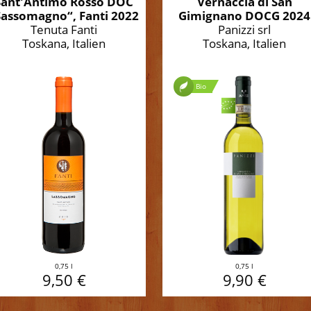
Sant'Antimo Rosso DOC
Vernaccia di San
Sassomagno“, Fanti 2022
Gimignano DOCG 2024
Tenuta Fanti
Panizzi srl
Toskana, Italien
Toskana, Italien
Bio
0,75 l
0,75 l
9,50 €
9,90 €