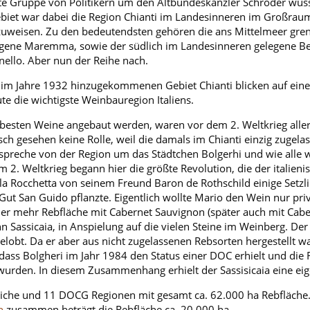
te Gruppe von Politikern um den Altbundeskanzler Schröder wuss
ebiet war dabei die Region Chianti im Landesinneren im Großraum
uweisen. Zu den bedeutendsten gehören die ans Mittelmeer gre
legene Maremma, sowie der südlich im Landesinneren gelegene B
ello. Aber nun der Reihe nach.
s im Jahre 1932 hinzugekommenen Gebiet Chianti blicken auf eine
e die wichtigste Weinbauregion Italiens.
 besten Weine angebaut werden, waren vor dem 2. Weltkrieg alle
h gesehen keine Rolle, weil die damals im Chianti einzig zugela
 spreche von der Region um das Städtchen Bolgerhi und wie alle w
2. Weltkrieg begann hier die größte Revolution, die der italienis
lla Rocchetta von seinem Freund Baron de Rothschild einige Setz
 Gut San Guido pflanzte. Eigentlich wollte Mario den Wein nur pr
mer mehr Rebfläche mit Cabernet Sauvignon (später auch mit Cab
ihn Sassicaia, in Anspielung auf die vielen Steine im Weinberg. De
bt. Da er aber aus nicht zugelassenen Rebsorten hergestellt wa
dass Bolgheri im Jahr 1984 den Status einer DOC erhielt und die 
urden. In diesem Zusammenhang erhielt der Sassisicaia eine eige
iche und 11 DOCG Regionen mit gesamt ca. 62.000 ha Rebfläch
n
zusammen beträgt die Rebfläche ca. 20.000 ha.