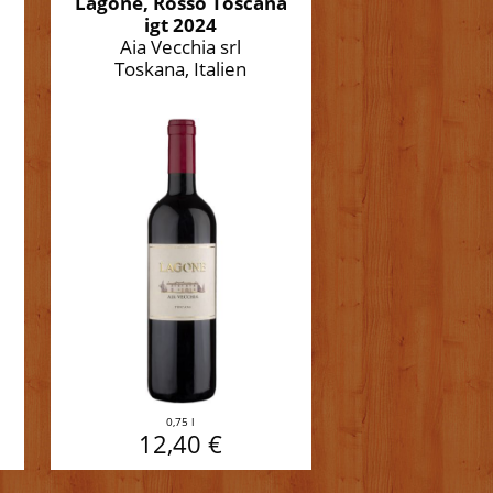
Lagone, Rosso Toscana
igt 2024
Aia Vecchia srl
Toskana, Italien
0,75 l
12,40 €