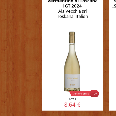
Vermentino di Toscana
IGT 2024
„
Aia Vecchia srl
Toskana, Italien
Aktionspreis
-10%
0,75 l
8,64 €