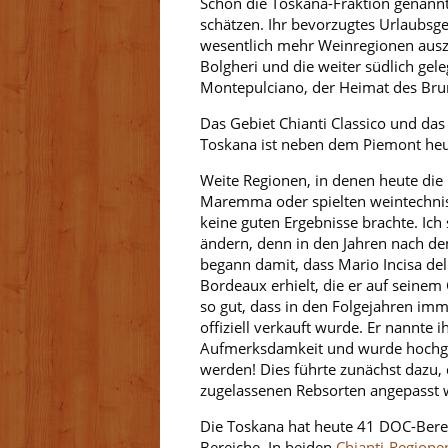
Schon die Toskana-Fraktion genann
schätzen. Ihr bevorzugtes Urlaubsg
wesentlich mehr Weinregionen ausz
Bolgheri und die weiter südlich ge
Montepulciano, der Heimat des Brun
Das Gebiet Chianti Classico und da
Toskana ist neben dem Piemont heut
Weite Regionen, in denen heute die
Maremma oder spielten weintechnisc
keine guten Ergebnisse brachte. Ich
ändern, denn in den Jahren nach dem 
begann damit, dass Mario Incisa de
Bordeaux erhielt, die er auf seinem
so gut, dass in den Folgejahren im
offiziell verkauft wurde. Er nannte 
Aufmerksdamkeit und wurde hochgelo
werden! Dies führte zunächst dazu, 
zugelassenen Rebsorten angepasst w
Die Toskana hat heute 41 DOC-Bere
Bereiche. In beiden
Chianti-Regione