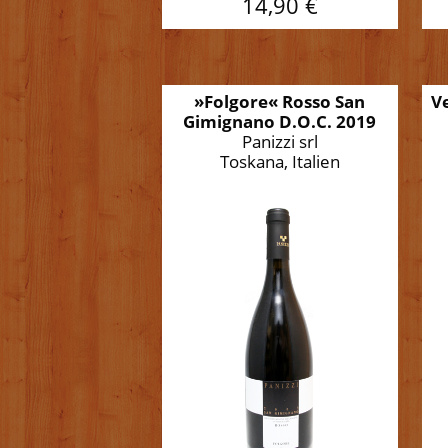
14,90 €
»Folgore« Rosso San
V
Gimignano D.O.C. 2019
Panizzi srl
Toskana, Italien