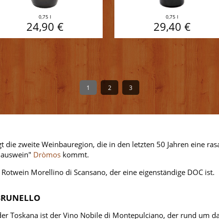
0,75 l
0,75 l
24,90 €
29,40 €
1
2
3
egt die zweite Weinbauregion, die in den letzten 50 Jahren eine 
"Hauswein"
Dròmos
kommt.
twein Morellino di Scansano, der eine eigenständige DOC ist.
 BRUNELLO
er Toskana ist der Vino Nobile di Montepulciano, der rund um 