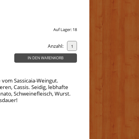
Auf Lager:
18
Anzahl:
IN DEN WARENKORB
 vom Sassicaia-Weingut.
ren, Cassis. Seidig, lebhafte
nnato, Schweinefleisch, Wurst.
nsdauer!