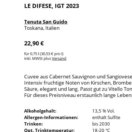
LE DIFESE, IGT 2023
Tenuta San Guido
Toskana, Italien
22,90 €
für 0,75 l (30,53 € pro l)
inkl. MWSt plus
Versand
Cuvee aus Cabernet Sauvignon und Sangiovese
Intensiv fruchtige Noten von Kirschen, Brombee
Säure, elegant und lang. Passt gut zu Vitello To
Für dieses Preisniveau erstaunlich lange Lebe
Alkoholgehalt:
13,5 % Vol.
Allergen-Informationen:
enthält Sulfite
Trinken:
bis 2030
Opt. Trinktemperatur:
18-20 °C