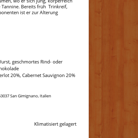
umen, wo er sich jung, körperreich
Tannine. Bereits früh Trinkreif,
nenten ist er zur Alterung
Wurst, geschmortes Rind- oder
chokolade
erlot 20%, Cabernet Sauvignon 20%
I-53037 San Gimignano, Italien
Klimatisiert gelagert