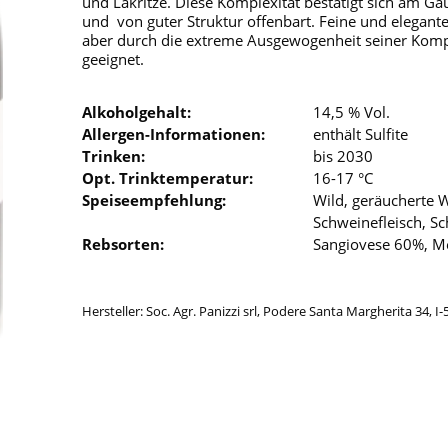
und Lakritze. Diese Komplexität bestätigt sich am Ga
und von guter Struktur offenbart. Feine und elegante 
aber durch die extreme Ausgewogenheit seiner Kompo
geeignet.
Alkoholgehalt:
14,5 % Vol.
Allergen-Informationen:
enthält Sulfite
Trinken:
bis 2030
Opt. Trinktemperatur:
16-17 °C
Speiseempfehlung:
Wild, geräucherte 
Schweinefleisch, S
Rebsorten:
Sangiovese 60%, M
Hersteller: Soc. Agr. Panizzi srl, Podere Santa Margherita 34, 