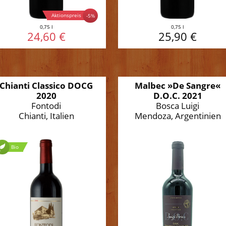
Aktionspreis
-5%
0,75 l
0,75 l
24,60 €
25,90 €
Chianti Classico DOCG
Malbec »De Sangre«
2020
D.O.C. 2021
Fontodi
Bosca Luigi
Chianti, Italien
Mendoza, Argentinien
Bio