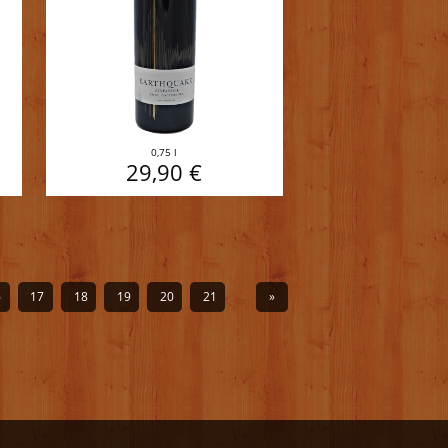
0,75 l
29,90 €
6
17
18
19
20
21
»