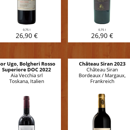
0,75 l
0,75 l
26,90 €
26,90 €
Sor Ugo, Bolgheri Rosso
Château Siran 2023
Superiore DOC 2022
Château Siran
Aia Vecchia srl
Bordeaux / Margaux,
Toskana, Italien
Frankreich