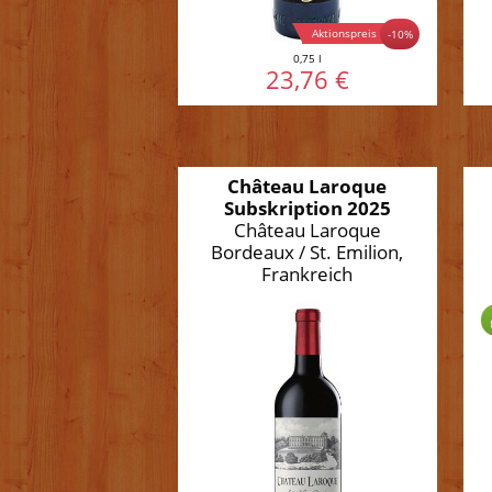
Aktionspreis
-10%
0,75 l
23,76 €
Château Laroque
Subskription 2025
Château Laroque
Bordeaux / St. Emilion,
Frankreich