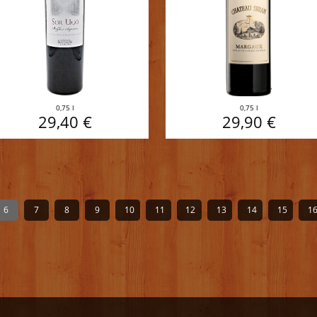
0,75 l
0,75 l
29,40 €
29,90 €
6
7
8
9
10
11
12
13
14
15
1