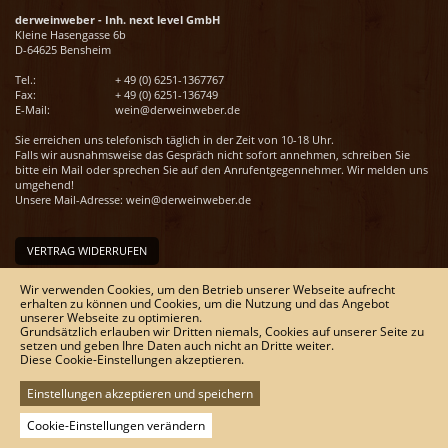
derweinweber - Inh. next level GmbH
Kleine Hasengasse 6b
D-64625 Bensheim
Tel.:
+ 49 (0) 6251-1367767
Fax:
+ 49 (0) 6251-136749
E-Mail:
wein@derweinweber.de
Sie erreichen uns telefonisch täglich in der Zeit von 10-18 Uhr.
Falls wir ausnahmsweise das Gespräch nicht sofort annehmen, schreiben Sie
bitte ein Mail oder sprechen Sie auf den Anrufentgegennehmer. Wir melden uns
umgehend!
Unsere Mail-Adresse:
wein@derweinweber.de
VERTRAG WIDERRUFEN
Unser Service
Wir verwenden Cookies, um den Betrieb unserer Webseite aufrecht
erhalten zu können und Cookies, um die Nutzung und das Angebot
Versandkosten
unserer Webseite zu optimieren.
Kontakt
Grundsätzlich erlauben wir Dritten niemals, Cookies auf unserer Seite zu
Zahlungsmöglichkeiten
setzen und geben Ihre Daten auch nicht an Dritte weiter.
Rückgabe & Widerrufsrecht
Diese Cookie-Einstellungen akzeptieren.
Impressum
AGB
Einstellungen akzeptieren und speichern
Datenschutz
Sitemap
Cookie-Einstellungen verändern