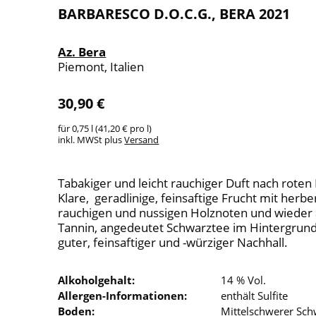
BARBARESCO D.O.C.G., BERA 2021
Az. Bera
Piemont, Italien
30,90 €
für 0,75 l (41,20 € pro l)
inkl. MWSt plus
Versand
Tabakiger und leicht rauchiger Duft nach roten
Klare, geradlinige, feinsaftige Frucht mit herbe
rauchigen und nussigen Holznoten und wieder 
Tannin, angedeutet Schwarztee im Hintergrund,
guter, feinsaftiger und -würziger Nachhall.
Alkoholgehalt:
14 % Vol.
Allergen-Informationen:
enthält Sulfite
Boden:
Mittelschwerer S