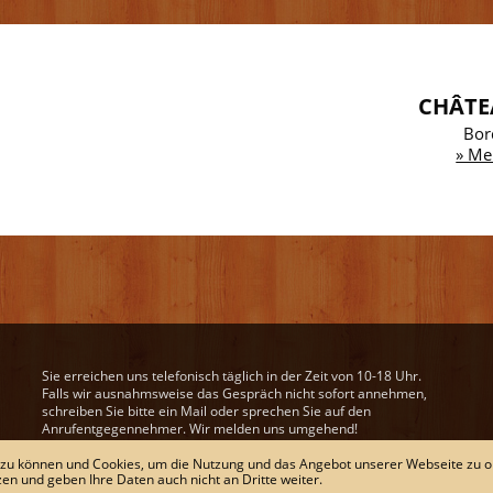
CHÂTE
Bor
» Me
Sie erreichen uns telefonisch täglich in der Zeit von 10-18 Uhr.
Falls wir ausnahmsweise das Gespräch nicht sofort annehmen,
schreiben Sie bitte ein Mail oder sprechen Sie auf den
Anrufentgegennehmer. Wir melden uns umgehend!
Unsere Mail-Adresse:
wein@derweinweber.de
 zu können und Cookies, um die Nutzung und das Angebot unserer Webseite zu o
zen und geben Ihre Daten auch nicht an Dritte weiter.