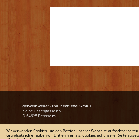
derweinweber - Inh. next level GmbH
Kleine Hasengasse 6b
D-64625 Bensheim
Tel.:
+ 49 (0) 6251-1367767
Wir verwenden Cookies, um den Betrieb unserer Webseite aufrecht erhalten
Fax:
+ 49 (0) 6251-136749
Grundsätzlich erlauben wir Dritten niemals, Cookies auf unserer Seite zu set
E-Mail:
wein@derweinweber.de