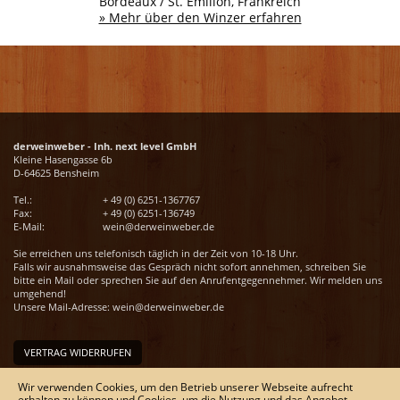
Bordeaux / St. Emilion, Frankreich
» Mehr über den Winzer erfahren
derweinweber - Inh. next level GmbH
Kleine Hasengasse 6b
D-64625 Bensheim
Tel.:
+ 49 (0) 6251-1367767
Fax:
+ 49 (0) 6251-136749
E-Mail:
wein@derweinweber.de
Sie erreichen uns telefonisch täglich in der Zeit von 10-18 Uhr.
Falls wir ausnahmsweise das Gespräch nicht sofort annehmen, schreiben Sie
bitte ein Mail oder sprechen Sie auf den Anrufentgegennehmer. Wir melden uns
umgehend!
Unsere Mail-Adresse:
wein@derweinweber.de
VERTRAG WIDERRUFEN
Unser Service
Wir verwenden Cookies, um den Betrieb unserer Webseite aufrecht
erhalten zu können und Cookies, um die Nutzung und das Angebot
Versandkosten