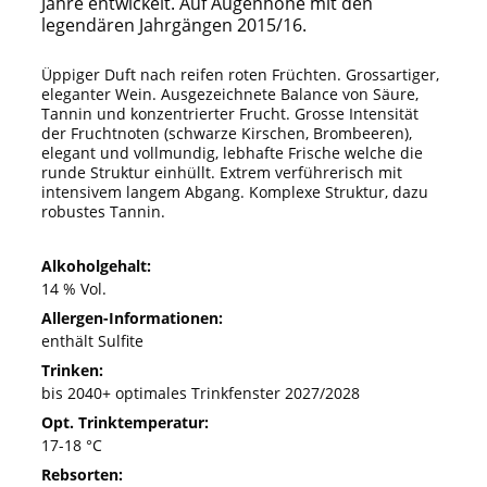
Jahre entwickelt. Auf Augenhöhe mit den
legendären Jahrgängen 2015/16.
Üppiger Duft nach reifen roten Früchten. Grossartiger,
eleganter Wein. Ausgezeichnete Balance von Säure,
Tannin und konzentrierter Frucht. Grosse Intensität
der Fruchtnoten (schwarze Kirschen, Brombeeren),
elegant und vollmundig, lebhafte Frische welche die
runde Struktur einhüllt. Extrem verführerisch mit
intensivem langem Abgang. Komplexe Struktur, dazu
robustes Tannin.
Alkoholgehalt:
14 % Vol.
Allergen-Informationen:
enthält Sulfite
Trinken:
bis 2040+ optimales Trinkfenster 2027/2028
Opt. Trinktemperatur:
17-18 °C
Rebsorten: