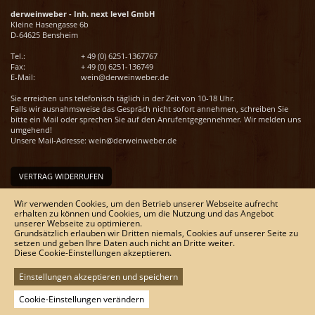
derweinweber - Inh. next level GmbH
Kleine Hasengasse 6b
D-64625 Bensheim
Tel.:
+ 49 (0) 6251-1367767
Fax:
+ 49 (0) 6251-136749
E-Mail:
wein@derweinweber.de
Sie erreichen uns telefonisch täglich in der Zeit von 10-18 Uhr.
Falls wir ausnahmsweise das Gespräch nicht sofort annehmen, schreiben Sie
bitte ein Mail oder sprechen Sie auf den Anrufentgegennehmer. Wir melden uns
umgehend!
Unsere Mail-Adresse:
wein@derweinweber.de
VERTRAG WIDERRUFEN
Unser Service
Wir verwenden Cookies, um den Betrieb unserer Webseite aufrecht
erhalten zu können und Cookies, um die Nutzung und das Angebot
Versandkosten
unserer Webseite zu optimieren.
Kontakt
Grundsätzlich erlauben wir Dritten niemals, Cookies auf unserer Seite zu
Zahlungsmöglichkeiten
setzen und geben Ihre Daten auch nicht an Dritte weiter.
Rückgabe & Widerrufsrecht
Diese Cookie-Einstellungen akzeptieren.
Impressum
AGB
Einstellungen akzeptieren und speichern
Datenschutz
Sitemap
Cookie-Einstellungen verändern