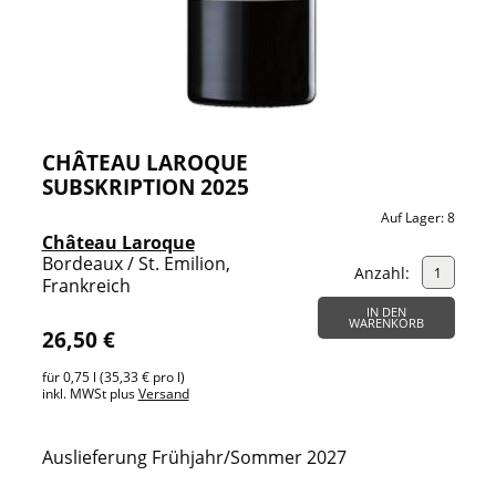
CHÂTEAU LAROQUE
SUBSKRIPTION 2025
Auf Lager:
8
Château Laroque
Bordeaux / St. Emilion,
Anzahl:
Frankreich
IN DEN
WARENKORB
26,50 €
für 0,75 l (35,33 € pro l)
inkl. MWSt plus
Versand
Auslieferung Frühjahr/Sommer 2027