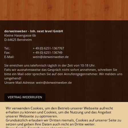
derweinweber - Inh. next level GmbH
Kleine Hasengasse 6b
D-64625 Bensheim
Tel.:
+ 49 (0) 6251-1367767
Fax:
+ 49 (0) 6251-136749
E-Mail:
wein@derweinweber.de
Sie erreichen uns telefonisch täglich in der Zeit von 10-18 Uhr.
Falls wir ausnahmsweise das Gespräch nicht sofort annehmen, schreiben Sie
bitte ein Mail oder sprechen Sie auf den Anrufentgegennehmer. Wir melden uns
umgehend!
Unsere Mail-Adresse:
wein@derweinweber.de
VERTRAG WIDERRUFEN
Unser Service
Wir verwenden Cookies, um den Betrieb unserer Webseite aufrecht
erhalten zu können und Cookies, um die Nutzung und das Angebot
Versandkosten
unserer Webseite zu optimieren.
Kontakt
Grundsätzlich erlauben wir Dritten niemals, Cookies auf unserer Seite zu
Zahlungsmöglichkeiten
setzen und geben Ihre Daten auch nicht an Dritte weiter.
Rückgabe & Widerrufsrecht