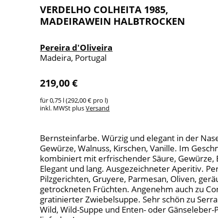
VERDELHO COLHEITA 1985,
MADEIRAWEIN HALBTROCKEN
Pereira d'Oliveira
Madeira, Portugal
219,00 €
für 0,75 l (292,00 € pro l)
inkl. MWSt plus
Versand
Bernsteinfarbe. Würzig und elegant in der Nas
Gewürze, Walnuss, Kirschen, Vanille. Im Ges
kombiniert mit erfrischender Säure, Gewürze, 
Elegant und lang. Ausgezeichneter Aperitiv. Pe
Pilzgerichten, Gruyere, Parmesan, Oliven, ger
getrockneten Früchten. Angenehm auch zu C
gratinierter Zwiebelsuppe. Sehr schön zu Ser
Wild, Wild-Suppe und Enten- oder Gänseleber-P