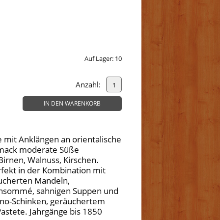
Auf Lager:
10
Anzahl:
IN DEN WARENKORB
e mit Anklängen an orientalische
chmack moderate Süße
Birnen, Walnuss, Kirschen.
rfekt in der Kombination mit
äucherten Mandeln,
onsommé, sahnigen Suppen und
rano-Schinken, geräuchertem
astete. Jahrgänge bis 1850