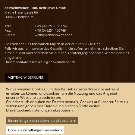
derweinweber - Inh. next level GmbH
Kleine Hasengasse 6b
D-64625 Bensheim
Tel.:
+ 49 (0) 6251-1367767
Fax:
+ 49 (0) 6251-136749
E-Mail:
wein@derweinweber.de
Sie erreichen uns telefonisch täglich in der Zeit von 10-18 Uhr.
Falls wir ausnahmsweise das Gespräch nicht sofort annehmen, schreiben Sie
bitte ein Mail oder sprechen Sie auf den Anrufentgegennehmer. Wir melden uns
umgehend!
Unsere Mail-Adresse:
wein@derweinweber.de
VERTRAG WIDERRUFEN
Unser Service
Wir verwenden Cookies, um den Betrieb unserer Webseite aufrecht
Versandkosten
erhalten zu können und Cookies, um die Nutzung und das Angebot
unserer Webseite zu optimieren.
Kontakt
Grundsätzlich erlauben wir Dritten niemals, Cookies auf unserer Seite zu
Zahlungsmöglichkeiten
setzen und geben Ihre Daten auch nicht an Dritte weiter.
Rückgabe & Widerrufsrecht
Diese Cookie-Einstellungen akzeptieren.
Impressum
AGB
Datenschutz
Einstellungen akzeptieren und speichern
Sitemap
Cookie-Einstellungen verändern