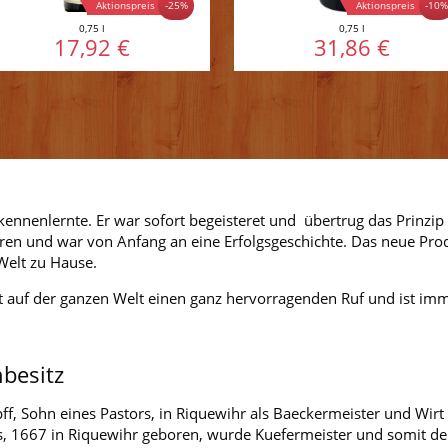
Aktionspreis
Aktionspreis
-25%
-10
0,75 l
0,75 l
17,92 €
31,86 €
nnenlernte. Er war sofort begeisteret und übertrug das Prinzip d
en und war von Anfang an eine Erfolgsgeschichte. Das neue Produ
 Welt zu Hause.
nt auf der ganzen Welt einen ganz hervorragenden Ruf und ist 
besitz
Dopff, Sohn eines Pastors, in Riquewihr als Baeckermeister und Wi
s, 1667 in Riquewihr geboren, wurde Kuefermeister und somit de