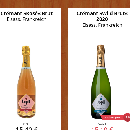
Crémant »Rosé« Brut
Crémant »Wild Brut«
Elsass, Frankreich
2020
Elsass, Frankreich
Aktionspreis
-5
0,75 l
0,75 l
15,40 €
15,10 €