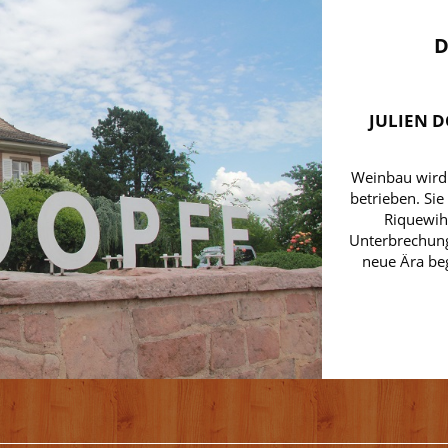
D
JULIEN D
Weinbau wird 
betrieben. Sie
Riquewih
Unterbrechung
neue Ära beg