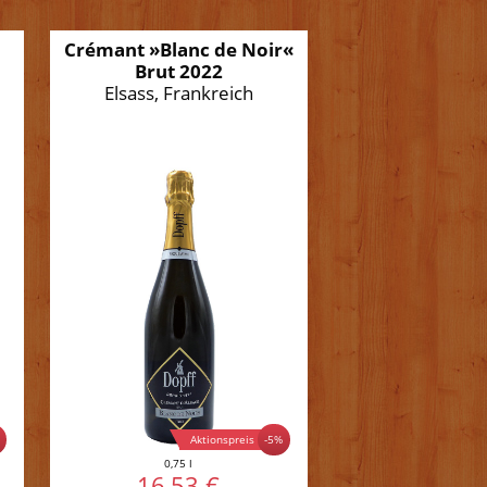
Crémant »Blanc de Noir«
Brut 2022
Elsass, Frankreich
Aktionspreis
%
-5%
0,75 l
16,53 €