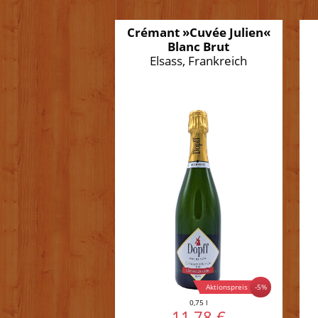
Crémant »Cuvée Julien«
Blanc Brut
Elsass, Frankreich
Aktionspreis
-5%
0,75 l
11,78 €