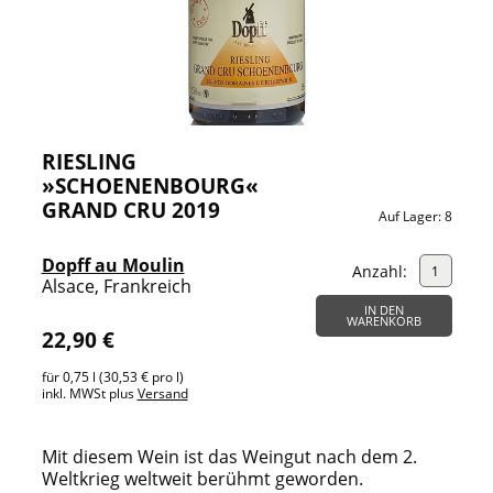
RIESLING
»SCHOENENBOURG«
GRAND CRU 2019
Auf Lager:
8
Dopff au Moulin
Anzahl:
Alsace, Frankreich
IN DEN
WARENKORB
22,90 €
für 0,75 l (30,53 € pro l)
inkl. MWSt plus
Versand
Mit diesem Wein ist das Weingut nach dem 2.
Weltkrieg weltweit berühmt geworden.