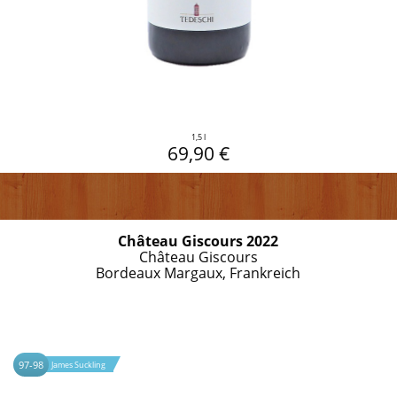
1,5 l
69,90 €
Château Giscours 2022
Château Giscours
Bordeaux Margaux, Frankreich
97-98
James Suckling