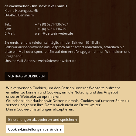
derweinweber - Inh. next level GmbH
Kleine Hasengasse 6b
D-64625 Bensheim
Tel.:
+ 49 (0) 6251-1367767
Fax:
+ 49 (0) 6251-136749
E-Mail:
wein@derweinweber.de
Sie erreichen uns telefonisch täglich in der Zeit von 10-18 Uhr.
Falls wir ausnahmsweise das Gespräch nicht sofort annehmen, schreiben Sie
bitte ein Mail oder sprechen Sie auf den Anrufentgegennehmer. Wir melden uns
umgehend!
Unsere Mail-Adresse:
wein@derweinweber.de
VERTRAG WIDERRUFEN
Unser Service
Wir verwenden Cookies, um den Betrieb unserer Webseite aufrecht
erhalten zu können und Cookies, um die Nutzung und das Angebot
Versandkosten
unserer Webseite zu optimieren.
Kontakt
Grundsätzlich erlauben wir Dritten niemals, Cookies auf unserer Seite zu
Zahlungsmöglichkeiten
setzen und geben Ihre Daten auch nicht an Dritte weiter.
Rückgabe & Widerrufsrecht
Diese Cookie-Einstellungen akzeptieren.
Impressum
AGB
Einstellungen akzeptieren und speichern
Datenschutz
Sitemap
Cookie-Einstellungen verändern