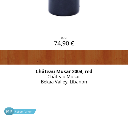
0,75 l
74,90 €
Château Musar 2004, red
Château Musar
Bekaa Valley, Libanon
91 P
Robert Parker