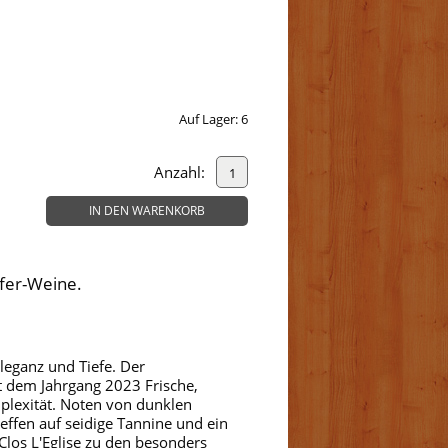
Auf Lager:
6
Anzahl:
IN DEN WARENKORB
Ufer-Weine.
eganz und Tiefe. Der
t dem Jahrgang 2023 Frische,
plexität. Noten von dunklen
effen auf seidige Tannine und ein
Clos L'Eglise zu den besonders