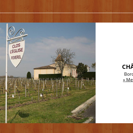
CHÂ
Bord
» Me