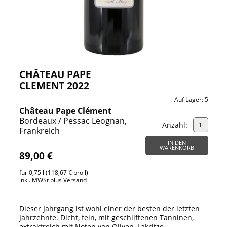
CHÂTEAU PAPE
CLEMENT 2022
Auf Lager:
5
Château Pape Clément
Bordeaux / Pessac Leognan,
Anzahl:
Frankreich
IN DEN
WARENKORB
89,00 €
für 0,75 l (118,67 € pro l)
inkl. MWSt plus
Versand
Dieser Jahrgang ist wohl einer der besten der letzten
Jahrzehnte. Dicht, fein, mit geschliffenen Tanninen,
extraktreich mit Noten von Oliven, Lakritze ,