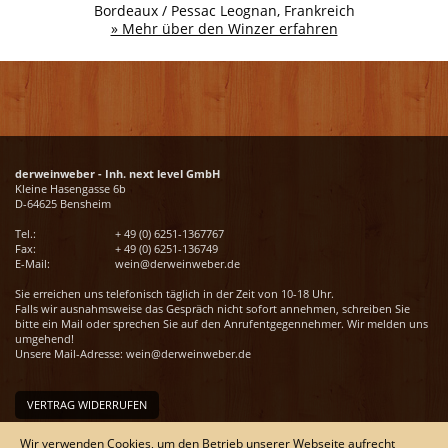
Bordeaux / Pessac Leognan, Frankreich
» Mehr über den Winzer erfahren
derweinweber - Inh. next level GmbH
Kleine Hasengasse 6b
D-64625 Bensheim
Tel.:
+ 49 (0) 6251-1367767
Fax:
+ 49 (0) 6251-136749
E-Mail:
wein@derweinweber.de
Sie erreichen uns telefonisch täglich in der Zeit von 10-18 Uhr.
Falls wir ausnahmsweise das Gespräch nicht sofort annehmen, schreiben Sie
bitte ein Mail oder sprechen Sie auf den Anrufentgegennehmer. Wir melden uns
umgehend!
Unsere Mail-Adresse:
wein@derweinweber.de
VERTRAG WIDERRUFEN
Unser Service
Wir verwenden Cookies, um den Betrieb unserer Webseite aufrecht