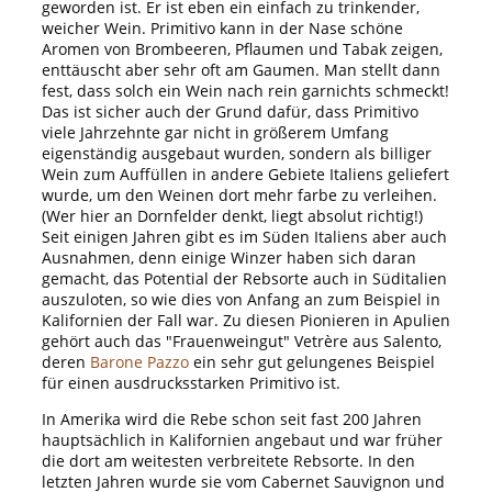
geworden ist. Er ist eben ein einfach zu trinkender,
weicher Wein. Primitivo kann in der Nase schöne
Aromen von Brombeeren, Pflaumen und Tabak zeigen,
enttäuscht aber sehr oft am Gaumen. Man stellt dann
fest, dass solch ein Wein nach rein garnichts schmeckt!
Das ist sicher auch der Grund dafür, dass Primitivo
viele Jahrzehnte gar nicht in größerem Umfang
eigenständig ausgebaut wurden, sondern als billiger
Wein zum Auffüllen in andere Gebiete Italiens geliefert
wurde, um den Weinen dort mehr farbe zu verleihen.
(Wer hier an Dornfelder denkt, liegt absolut richtig!)
Seit einigen Jahren gibt es im Süden Italiens aber auch
Ausnahmen, denn einige Winzer haben sich daran
gemacht, das Potential der Rebsorte auch in Süditalien
auszuloten, so wie dies von Anfang an zum Beispiel in
Kalifornien der Fall war. Zu diesen Pionieren in Apulien
gehört auch das "Frauenweingut" Vetrère aus Salento,
deren
Barone Pazzo
ein sehr gut gelungenes Beispiel
für einen ausdrucksstarken Primitivo ist.
In Amerika wird die Rebe schon seit fast 200 Jahren
hauptsächlich in Kalifornien angebaut und war früher
die dort am weitesten verbreitete Rebsorte. In den
letzten Jahren wurde sie vom Cabernet Sauvignon und