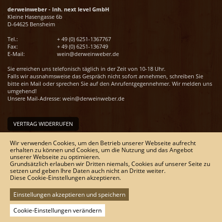
derweinweber - Inh. next level GmbH
Kleine Hasengasse 6b
D-64625 Bensheim
Tel.:
+ 49 (0) 6251-1367767
Fax:
+ 49 (0) 6251-136749
E-Mail:
wein@derweinweber.de
Sie erreichen uns telefonisch täglich in der Zeit von 10-18 Uhr.
Falls wir ausnahmsweise das Gespräch nicht sofort annehmen, schreiben Sie
bitte ein Mail oder sprechen Sie auf den Anrufentgegennehmer. Wir melden uns
umgehend!
Unsere Mail-Adresse:
wein@derweinweber.de
VERTRAG WIDERRUFEN
Unser Service
Wir verwenden Cookies, um den Betrieb unserer Webseite aufrecht
erhalten zu können und Cookies, um die Nutzung und das Angebot
Versandkosten
unserer Webseite zu optimieren.
Kontakt
Grundsätzlich erlauben wir Dritten niemals, Cookies auf unserer Seite zu
Zahlungsmöglichkeiten
setzen und geben Ihre Daten auch nicht an Dritte weiter.
Rückgabe & Widerrufsrecht
Diese Cookie-Einstellungen akzeptieren.
Impressum
AGB
Einstellungen akzeptieren und speichern
Datenschutz
Sitemap
Cookie-Einstellungen verändern