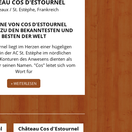
EAU COS D'ESTOURNEL
aux / St. Estèphe, Frankreich
INE VON COS D’ESTOURNEL
ZU DEN BEKANNTESTEN UND
BESTEN DER WELT
rnel liegt im Herzen einer hügeligen
in der AC St. Estèphe im nördlichen
Konturen des Anwesens dienten als
ür seinen Namen. "Cos" leitet sich vom
Wort für
» WEITERLESEN
l
Château Cos d'Estournel