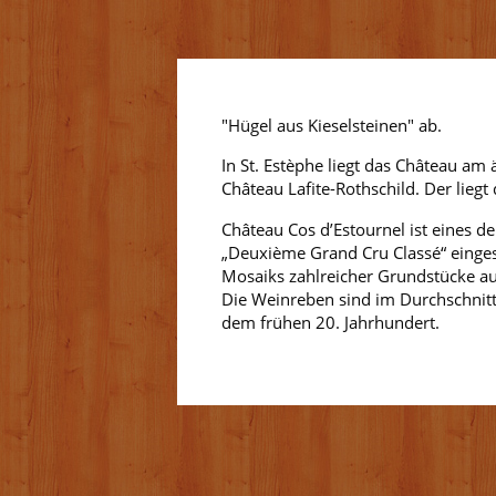
"Hügel aus Kieselsteinen" ab.
In St. Estèphe liegt das Château am
Château Lafite-Rothschild. Der liegt
Château Cos d’Estournel ist eines d
„Deuxième Grand Cru Classé“ einges
Mosaiks zahlreicher Grundstücke aus
Die Weinreben sind im Durchschnitt
dem frühen 20. Jahrhundert.