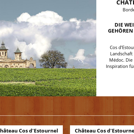
CHÂT
Borde
DIE WE
GEHÖREN 
Cos d'Estou
Landschaft 
Médoc. Die 
Inspiration f
hâteau Cos d'Estournel
Château Cos d'Estourne