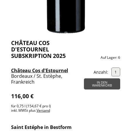
CHÂTEAU COS
D'ESTOURNEL
SUBSKRIPTION 2025
Auf Lager:
6
Château Cos d'Estournel
Anzahl:
Bordeaux / St. Estèphe,
Frankreich
IN DEN
WARENKORB
116,00 €
für 0,75 l (154,67 € pro l)
inkl. MWSt plus
Versand
Saint Estéphe in Bestform