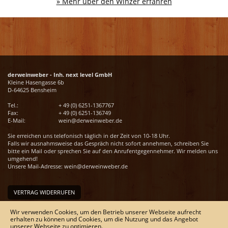
» Mehr über den Winzer erfahren
derweinweber - Inh. next level GmbH
Kleine Hasengasse 6b
D-64625 Bensheim
Tel.:
+ 49 (0) 6251-1367767
Fax:
+ 49 (0) 6251-136749
E-Mail:
wein@derweinweber.de
Sie erreichen uns telefonisch täglich in der Zeit von 10-18 Uhr.
Falls wir ausnahmsweise das Gespräch nicht sofort annehmen, schreiben Sie
bitte ein Mail oder sprechen Sie auf den Anrufentgegennehmer. Wir melden uns
umgehend!
Unsere Mail-Adresse:
wein@derweinweber.de
VERTRAG WIDERRUFEN
Unser Service
Wir verwenden Cookies, um den Betrieb unserer Webseite aufrecht
erhalten zu können und Cookies, um die Nutzung und das Angebot
Versandkosten
unserer Webseite zu optimieren.
Kontakt