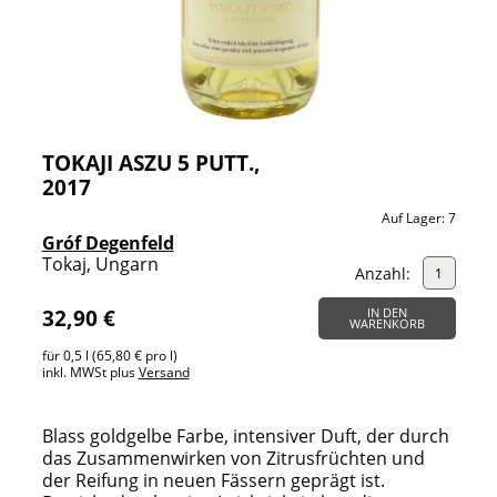
TOKAJI ASZU 5 PUTT.,
2017
Auf Lager:
7
Gróf Degenfeld
Tokaj, Ungarn
Anzahl:
32,90 €
IN DEN
WARENKORB
für 0,5 l (65,80 € pro l)
inkl. MWSt plus
Versand
Blass goldgelbe Farbe, intensiver Duft, der durch
das Zusammenwirken von Zitrusfrüchten und
der Reifung in neuen Fässern geprägt ist.