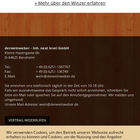
» Mehr über den Winzer erfahren
derweinweber - Inh. next level GmbH
Kleine Hasengasse 6b
D-64625 Bensheim
Tel.:
+ 49 (0) 6251-1367767
Fax:
+ 49 (0) 6251-136749
E-Mail:
wein@derweinweber.de
Sie erreichen uns telefonisch täglich in der Zeit von 10-18 Uhr.
Falls wir ausnahmsweise das Gespräch nicht sofort annehmen, schreiben Sie
bitte ein Mail oder sprechen Sie auf den Anrufentgegennehmer. Wir melden uns
umgehend!
Unsere Mail-Adresse:
wein@derweinweber.de
VERTRAG WIDERRUFEN
Unser Service
Wir verwenden Cookies, um den Betrieb unserer Webseite aufrecht
erhalten zu können und Cookies, um die Nutzung und das Angebot
Versandkosten