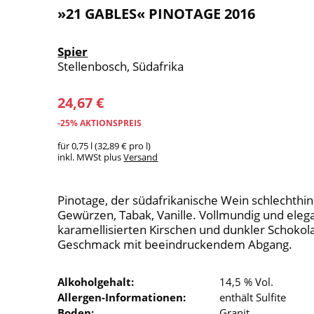
»21 GABLES« PINOTAGE 2016
Spier
Stellenbosch, Südafrika
24,67 €
-25% AKTIONSPREIS
für 0,75 l (32,89 € pro l)
inkl. MWSt plus
Versand
Pinotage, der südafrikanische Wein schlechthi
Gewürzen, Tabak, Vanille. Vollmundig und eleg
karamellisierten Kirschen und dunkler Schoko
Geschmack mit beeindruckendem Abgang.
Alkoholgehalt:
14,5 % Vol.
Allergen-Informationen:
enthält Sulfite
Boden:
Granit