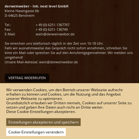
derweinweber - Inh. next level GmbH
Kleine Hasengasse 6b
D-64625 Bensheim
Tel.:
+ 49 (0) 6251-1367767
Fax:
+ 49 (0) 6251-136749
E-Mail:
wein@derweinweber.de
Sie erreichen uns telefonisch täglich in der Zeit von 10-18 Uhr.
Falls wir ausnahmsweise das Gespräch nicht sofort annehmen, schreiben Sie
bitte ein Mail oder sprechen Sie auf den Anrufentgegennehmer. Wir melden uns
umgehend!
Unsere Mail-Adresse:
wein@derweinweber.de
VERTRAG WIDERRUFEN
Unser Service
Wir verwenden Cookies, um den Betrieb unserer Webseite aufrecht
erhalten zu können und Cookies, um die Nutzung und das Angebot
Versandkosten
unserer Webseite zu optimieren.
Kontakt
Grundsätzlich erlauben wir Dritten niemals, Cookies auf unserer Seite zu
Zahlungsmöglichkeiten
setzen und geben Ihre Daten auch nicht an Dritte weiter.
Rückgabe & Widerrufsrecht
Diese Cookie-Einstellungen akzeptieren.
Impressum
AGB
Einstellungen akzeptieren und speichern
Datenschutz
Sitemap
Cookie-Einstellungen verändern