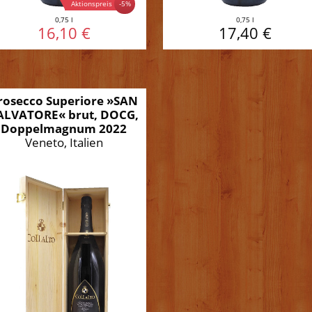
Aktionspreis
-5%
0,75 l
0,75 l
16,10 €
17,40 €
rosecco Superiore »SAN
ALVATORE« brut, DOCG,
Doppelmagnum 2022
Veneto, Italien