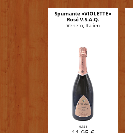
Spumante »VIOLETTE«
Rosé V.S.A.Q.
Veneto, Italien
0,75 l
11,95 €