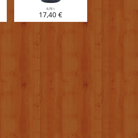
0,75 l
17,40 €