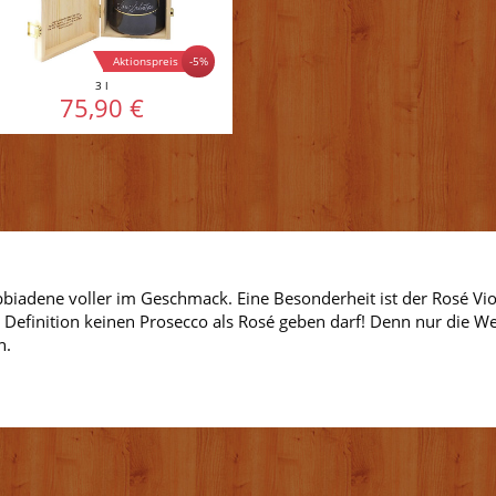
Aktionspreis
-5%
3 l
75,90 €
biadene voller im Geschmack. Eine Besonderheit ist der Rosé Viole
 Definition keinen Prosecco als Rosé geben darf! Denn nur die We
n.