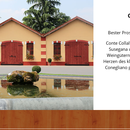
Bester Pro
Conte Collal
Susegana 
Weingütern
Herzen des k
Conegliano 