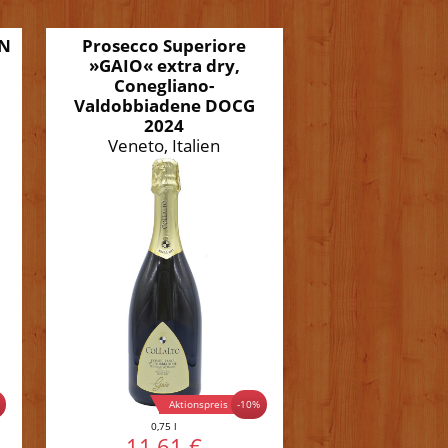
AN
Prosecco Superiore
»GAIO« extra dry,
Conegliano-
Valdobbiadene DOCG
2024
Veneto, Italien
Aktionspreis
%
-10%
0,75 l
11,61 €