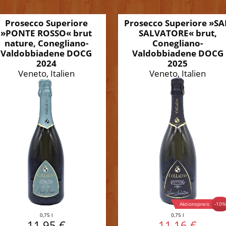
Prosecco Superiore
Prosecco Superiore »S
»PONTE ROSSO« brut
SALVATORE« brut,
nature, Conegliano-
Conegliano-
Valdobbiadene DOCG
Valdobbiadene DOCG
2024
2025
Veneto, Italien
Veneto, Italien
Aktionspreis
-10
0,75 l
0,75 l
11,95 €
11,16 €