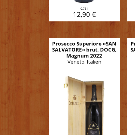
0,75 l
12,90 €
Prosecco Superiore »SAN
P
SALVATORE« brut, DOCG,
S
Magnum 2022
Veneto, Italien