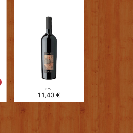
%
0,75 l
11,40 €