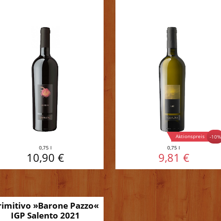
Aktionspreis
-10
0,75 l
0,75 l
10,90 €
9,81 €
rimitivo »Barone Pazzo«
IGP Salento 2021