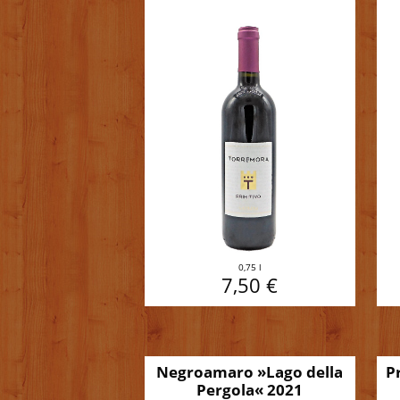
0,75 l
7,50 €
Negroamaro »Lago della
P
Pergola« 2021