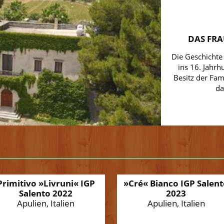
DAS FR
Die Geschichte
ins 16. Jahrh
Besitz der Fam
da
Primitivo »Livruni« IGP
»Cré« Bianco IGP Salen
Salento 2022
2023
Apulien, Italien
Apulien, Italien