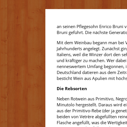
an seinen Pflegesohn Enrico Bruni 
Bruni geführt. Die nächste Generati
Mit dem Weinbau begann man bei Vet
Jahrhunderts angelegt. Zunächst gi
Italiens, weil die Winzer dort den
und kräftiger zu machen. Wer dabei a
nenneswertem Umfang begonnen, ihre
Deutschland datieren aus dem Zeit
besticht Wein aus Apulien mit höchs
Die Rebsorten
Neben Rotwein aus Primitivo, Neg
Minutolo hergestellt. Daraus wird e
aus der Primitivo-Rebe (der ja genet
beiden von Vetrère abgefüllten rein
Flasche angefüllt, was die Wertigkei