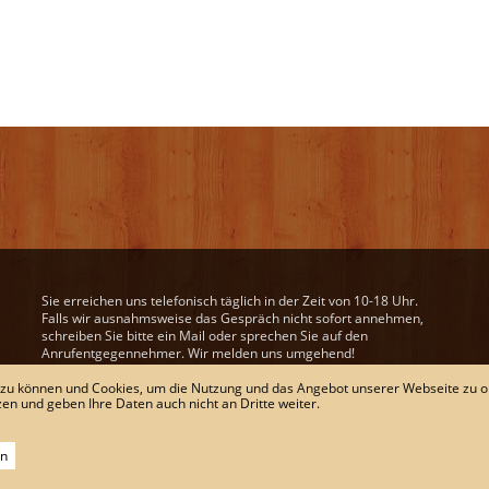
Sie erreichen uns telefonisch täglich in der Zeit von 10-18 Uhr.
Falls wir ausnahmsweise das Gespräch nicht sofort annehmen,
schreiben Sie bitte ein Mail oder sprechen Sie auf den
Anrufentgegennehmer. Wir melden uns umgehend!
Unsere Mail-Adresse:
wein@derweinweber.de
 zu können und Cookies, um die Nutzung und das Angebot unserer Webseite zu o
zen und geben Ihre Daten auch nicht an Dritte weiter.
VERTRAG WIDERRUFEN
rn