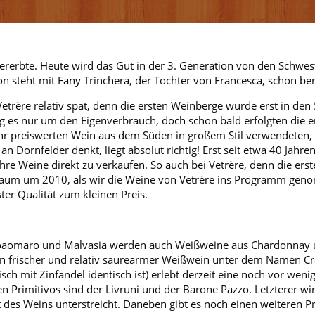
vererbte. Heute wird das Gut in der 3. Generation von den Schw
on steht mit Fany Trinchera, der Tochter von Francesca, schon ber
rère relativ spät, denn die ersten Weinberge wurde erst in den 5
ng es nur um den Eigenverbrauch, doch schon bald erfolgten die 
 sehr preiswerten Wein aus dem Süden in großem Stil verwendeten
n Dornfelder denkt, liegt absolut richtig! Erst seit etwa 40 Jahre
 Weine direkt zu verkaufen. So auch bei Vetrère, denn die ers
raum um 2010, als wir die Weine von Vetrère ins Programm ge
ter Qualität zum kleinen Preis.
roaomaro und Malvasia werden auch Weißweine aus Chardonnay 
in frischer und relativ säurearmer Weißwein unter dem Namen Cré
isch mit Zinfandel identisch ist) erlebt derzeit eine noch vor weni
en Primitivos sind der Livruni und der Barone Pazzo. Letzterer w
t des Weins unterstreicht. Daneben gibt es noch einen weiteren Pri