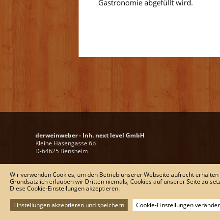
Gastronomie abgefüllt wird.
derweinweber - Inh. next level GmbH
Kleine Hasengasse 6b
D-64625 Bensheim
Tel.:
+ 49 (0) 6251-1367767
Wir verwenden Cookies, um den Betrieb unserer Webseite aufrecht erhalten
Fax:
+ 49 (0) 6251-136749
Grundsätzlich erlauben wir Dritten niemals, Cookies auf unserer Seite zu set
E-Mail:
wein@derweinweber.de
Diese Cookie-Einstellungen akzeptieren.
Einstellungen akzeptieren und speichern
Cookie-Einstellungen verände