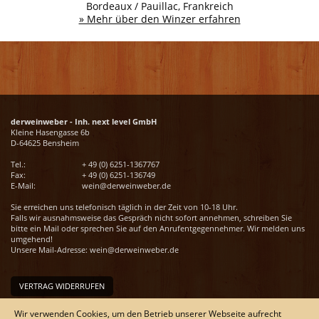
Bordeaux / Pauillac, Frankreich
» Mehr über den Winzer erfahren
derweinweber - Inh. next level GmbH
Kleine Hasengasse 6b
D-64625 Bensheim
Tel.:
+ 49 (0) 6251-1367767
Fax:
+ 49 (0) 6251-136749
E-Mail:
wein@derweinweber.de
Sie erreichen uns telefonisch täglich in der Zeit von 10-18 Uhr.
Falls wir ausnahmsweise das Gespräch nicht sofort annehmen, schreiben Sie
bitte ein Mail oder sprechen Sie auf den Anrufentgegennehmer. Wir melden uns
umgehend!
Unsere Mail-Adresse:
wein@derweinweber.de
VERTRAG WIDERRUFEN
Unser Service
Wir verwenden Cookies, um den Betrieb unserer Webseite aufrecht