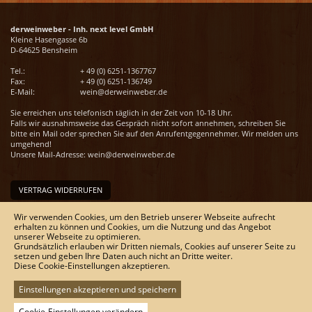
derweinweber - Inh. next level GmbH
Kleine Hasengasse 6b
D-64625 Bensheim
Tel.:
+ 49 (0) 6251-1367767
Fax:
+ 49 (0) 6251-136749
E-Mail:
wein@derweinweber.de
Sie erreichen uns telefonisch täglich in der Zeit von 10-18 Uhr.
Falls wir ausnahmsweise das Gespräch nicht sofort annehmen, schreiben Sie
bitte ein Mail oder sprechen Sie auf den Anrufentgegennehmer. Wir melden uns
umgehend!
Unsere Mail-Adresse:
wein@derweinweber.de
VERTRAG WIDERRUFEN
Unser Service
Wir verwenden Cookies, um den Betrieb unserer Webseite aufrecht
Versandkosten
erhalten zu können und Cookies, um die Nutzung und das Angebot
unserer Webseite zu optimieren.
Kontakt
Grundsätzlich erlauben wir Dritten niemals, Cookies auf unserer Seite zu
Zahlungsmöglichkeiten
setzen und geben Ihre Daten auch nicht an Dritte weiter.
Rückgabe & Widerrufsrecht
Diese Cookie-Einstellungen akzeptieren.
Impressum
AGB
Datenschutz
Einstellungen akzeptieren und speichern
Sitemap
Cookie-Einstellungen verändern