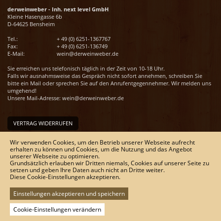
derweinweber - Inh. next level GmbH
Kleine Hasengasse 6b
D-64625 Bensheim
Tel.:
+ 49 (0) 6251-1367767
Fax:
+ 49 (0) 6251-136749
E-Mail:
wein@derweinweber.de
Sie erreichen uns telefonisch täglich in der Zeit von 10-18 Uhr.
Falls wir ausnahmsweise das Gespräch nicht sofort annehmen, schreiben Sie
bitte ein Mail oder sprechen Sie auf den Anrufentgegennehmer. Wir melden uns
umgehend!
Unsere Mail-Adresse:
wein@derweinweber.de
VERTRAG WIDERRUFEN
Unser Service
Wir verwenden Cookies, um den Betrieb unserer Webseite aufrecht
erhalten zu können und Cookies, um die Nutzung und das Angebot
Versandkosten
unserer Webseite zu optimieren.
Kontakt
Grundsätzlich erlauben wir Dritten niemals, Cookies auf unserer Seite zu
Zahlungsmöglichkeiten
setzen und geben Ihre Daten auch nicht an Dritte weiter.
Rückgabe & Widerrufsrecht
Diese Cookie-Einstellungen akzeptieren.
Impressum
AGB
Einstellungen akzeptieren und speichern
Datenschutz
Sitemap
Cookie-Einstellungen verändern