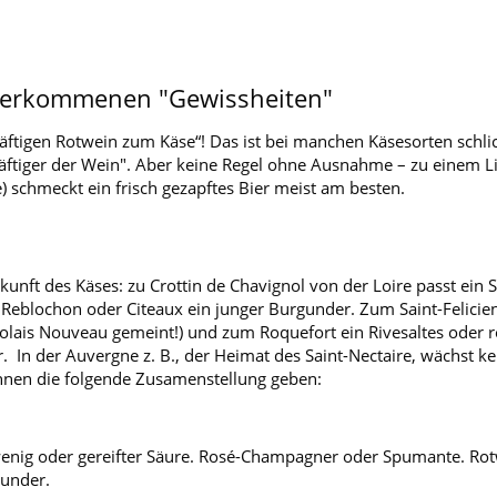
berkommenen "Gewissheiten"
räftigen Rotwein zum Käse“! Das ist bei manchen Käsesorten schlich
 kräftiger der Wein". Aber keine Regel ohne Ausnahme – zu einem
) schmeckt ein frisch gezapftes Bier meist am besten.
rkunft des Käses: zu Crottin de Chavignol von der Loire passt ein
eblochon oder Citeaux ein junger Burgunder. Zum Saint-Felicien 
ujolais Nouveau gemeint!) und zum Roquefort ein Rivesaltes oder r
r. In der Auvergne z. B., der Heimat des Saint-Nectaire, wächst ke
Ihnen die folgende Zusamenstellung geben:
enig oder gereifter Säure. Rosé-Champagner oder Spumante. Rot
gunder.