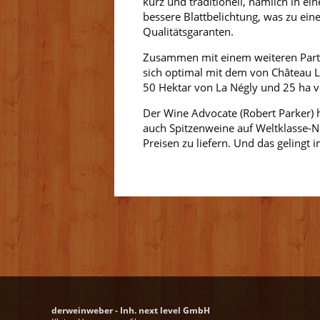
kurz und traditionell, nämlich in e
bessere Blattbelichtung, was zu ein
Qualitätsgaranten.
Zusammen mit einem weiteren Partn
sich optimal mit dem von Château L
50 Hektar von La Négly und 25 ha 
Der Wine Advocate (Robert Parker) 
auch Spitzenweine auf Weltklasse-Ni
Preisen zu liefern. Und das gelingt
derweinweber - Inh. next level GmbH