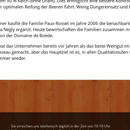
inem 90 % Kelch (ohne Draht). Dies ermöglicht eine bessere Kontro
er optimalen Reifung der Beeren führt. Wenig Düngereinsatz und 
er kaufte die Familie Paux-Rosset im Jahre 2006 die benachbart
a Négly ergänzt. Heute bewirtschaften die Familien zusammen mit
von der Domaine de Boède.
hat das Unternehmen bereits vor Jahren als das beste Weingut i
veau gemacht. aber das Hauptziel ist es, in allen Qualitätsstufen
 immer wieder.
Sie erreichen uns telefonisch täglich in der Zeit von 10-18 Uhr.