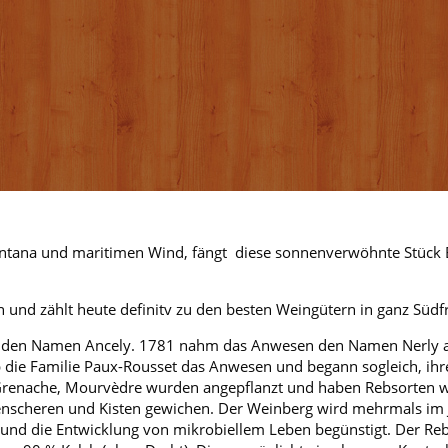
ntana und maritimen Wind, fängt diese sonnenverwöhnte Stück 
n und zählt heute definitv zu den besten Weingütern in ganz Südf
ss den Namen Ancely. 1781 nahm das Anwesen den Namen Nerly a
 die Familie Paux-Rousset das Anwesen und begann sogleich, ih
Grenache, Mourvèdre wurden angepflanzt und haben Rebsorten w
tenscheren und Kisten gewichen. Der Weinberg wird mehrmals im Ja
 und die Entwicklung von mikrobiellem Leben begünstigt. Der Reb