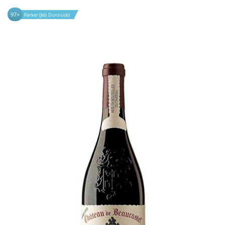
97+
Parker (Jeb Dunnuck)