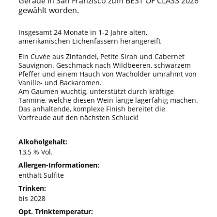
Gerade in San Franzisco zum BEST OF CLASS 2026
gewählt worden.
Insgesamt 24 Monate in 1-2 Jahre alten,
amerikanischen Eichenfässern herangereift
Ein Cuvée aus Zinfandel, Petite Sirah und Cabernet
Sauvignon. Geschmack nach
Wildbeeren, schwarzem
Pfeffer und einem Hauch von Wacholder umrahmt von
Vanille- und Backaromen.
Am Gaumen wuchtig, unterstützt
durch kräftige
Tannine, welche diesen Wein lange lagerfähig machen.
Das anhaltende, komplexe Finish bereitet
die
Vorfreude auf den nächsten Schluck!
Alkoholgehalt:
13,5 % Vol.
Allergen-Informationen:
enthält Sulfite
Trinken:
bis 2028
Opt. Trinktemperatur: