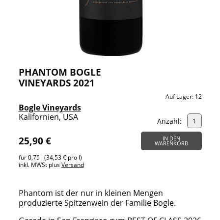
PHANTOM BOGLE
VINEYARDS 2021
Auf Lager:
12
Bogle Vineyards
Kalifornien, USA
Anzahl:
25,90 €
IN DEN
WARENKORB
für 0,75 l (34,53 € pro l)
inkl. MWSt plus
Versand
Phantom ist der nur in kleinen Mengen
produzierte Spitzenwein der Familie Bogle.