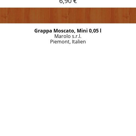
6,90 €
Grappa Moscato, Mini 0,05 l
Marolo s.r.l.
Piemont, Italien