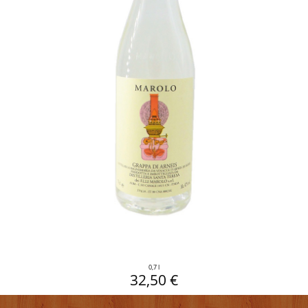
0,7 l
32,50 €