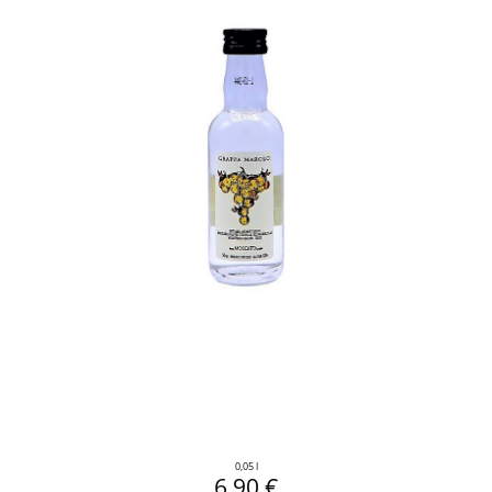
0,05 l
6,90 €