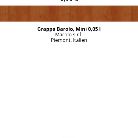
Grappa Barolo, Mini 0,05 l
Marolo s.r.l.
Piemont, Italien