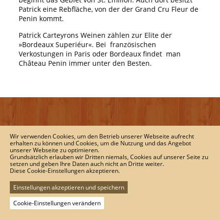
Patrick eine Rebfläche, von der der Grand Cru Fleur de
Penin kommt.
Patrick Carteyrons Weinen zählen zur Elite der
»Bordeaux Superiéur«. Bei französischen
Verkostungen in Paris oder Bordeaux findet man
Château Penin immer unter den Besten.
Wir verwenden Cookies, um den Betrieb unserer Webseite aufrecht
erhalten zu können und Cookies, um die Nutzung und das Angebot
unserer Webseite zu optimieren.
Grundsätzlich erlauben wir Dritten niemals, Cookies auf unserer Seite zu
setzen und geben Ihre Daten auch nicht an Dritte weiter.
derweinweber - Inh. next level GmbH
Diese Cookie-Einstellungen akzeptieren.
Kleine Hasengasse 6b
D-64625 Bensheim
Einstellungen akzeptieren und speichern
Tel.:
+ 49 (0) 6251-1367767
Cookie-Einstellungen verändern
Fax:
+ 49 (0) 6251-136749
E-Mail:
wein@derweinweber.de