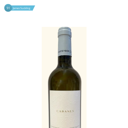
91
James Suckling