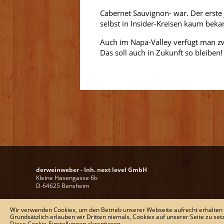
Cabernet Sauvignon- war. Der erste
selbst in Insider-Kreisen kaum beka
Auch im Napa-Valley verfügt man zw
Das soll auch in Zukunft so bleiben!
derweinweber - Inh. next level GmbH
Kleine Hasengasse 6b
D-64625 Bensheim
Tel.:
+ 49 (0) 6251-1367767
Wir verwenden Cookies, um den Betrieb unserer Webseite aufrecht erhalten
Fax:
+ 49 (0) 6251-136749
Grundsätzlich erlauben wir Dritten niemals, Cookies auf unserer Seite zu set
E-Mail:
wein@derweinweber.de
Diese Cookie-Einstellungen akzeptieren.