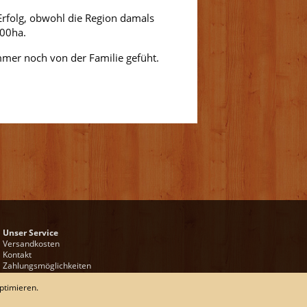
Erfolg, obwohl die Region damals
000ha.
mmer noch von der Familie gefüht.
Unser Service
Versandkosten
Kontakt
Zahlungsmöglichkeiten
Rückgabe & Widerrufsrecht
ptimieren.
Impressum
AGB