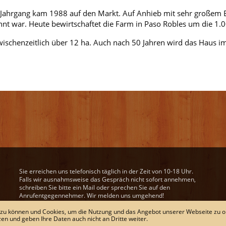
 Jahrgang kam 1988 auf den Markt. Auf Anhieb mit sehr großem 
nnt war. Heute bewirtschaftet die Farm in Paso Robles um die 1.
ischenzeitlich über 12 ha. Auch nach 50 Jahren wird das Haus i
Sie erreichen uns telefonisch täglich in der Zeit von 10-18 Uhr.
Falls wir ausnahmsweise das Gespräch nicht sofort annehmen,
schreiben Sie bitte ein Mail oder sprechen Sie auf den
Anrufentgegennehmer. Wir melden uns umgehend!
Unsere Mail-Adresse:
wein@derweinweber.de
 zu können und Cookies, um die Nutzung und das Angebot unserer Webseite zu o
zen und geben Ihre Daten auch nicht an Dritte weiter.