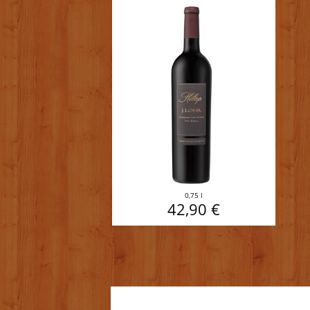
0,75 l
42,90 €