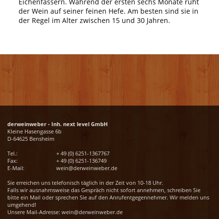
Eichenfässern. Während der ersten sechs Monate ruht
der Wein auf seiner feinen Hefe. Am besten sind sie in
der Regel im Alter zwischen 15 und 30 Jahren.
derweinweber - Inh. next level GmbH
Kleine Hasengasse 6b
D-64625 Bensheim
Tel.:
+ 49 (0) 6251-1367767
Fax:
+ 49 (0) 6251-136749
E-Mail:
wein@derweinweber.de
Sie erreichen uns telefonisch täglich in der Zeit von 10-18 Uhr.
Falls wir ausnahmsweise das Gespräch nicht sofort annehmen, schreiben Sie
bitte ein Mail oder sprechen Sie auf den Anrufentgegennehmer. Wir melden uns
umgehend!
Unsere Mail-Adresse:
wein@derweinweber.de