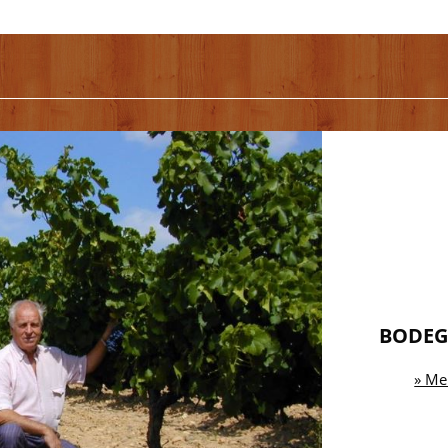
BODEG
» Me