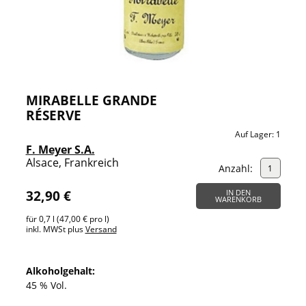
MIRABELLE GRANDE
RÉSERVE
Auf Lager:
1
F. Meyer S.A.
Alsace, Frankreich
Anzahl:
32,90 €
IN DEN
WARENKORB
für 0,7 l (47,00 € pro l)
inkl. MWSt plus
Versand
Alkoholgehalt:
45 % Vol.