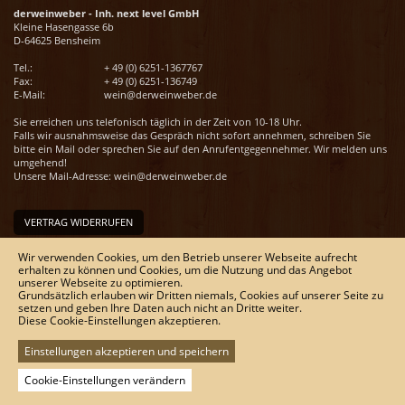
derweinweber - Inh. next level GmbH
Kleine Hasengasse 6b
D-64625 Bensheim
Tel.:
+ 49 (0) 6251-1367767
Fax:
+ 49 (0) 6251-136749
E-Mail:
wein@derweinweber.de
Sie erreichen uns telefonisch täglich in der Zeit von 10-18 Uhr.
Falls wir ausnahmsweise das Gespräch nicht sofort annehmen, schreiben Sie
bitte ein Mail oder sprechen Sie auf den Anrufentgegennehmer. Wir melden uns
umgehend!
Unsere Mail-Adresse:
wein@derweinweber.de
VERTRAG WIDERRUFEN
Unser Service
Wir verwenden Cookies, um den Betrieb unserer Webseite aufrecht
Versandkosten
erhalten zu können und Cookies, um die Nutzung und das Angebot
unserer Webseite zu optimieren.
Kontakt
Grundsätzlich erlauben wir Dritten niemals, Cookies auf unserer Seite zu
Zahlungsmöglichkeiten
setzen und geben Ihre Daten auch nicht an Dritte weiter.
Rückgabe & Widerrufsrecht
Diese Cookie-Einstellungen akzeptieren.
Impressum
AGB
Datenschutz
Einstellungen akzeptieren und speichern
Sitemap
Cookie-Einstellungen verändern