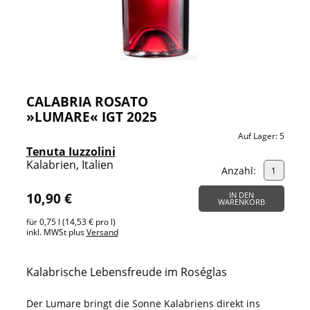
CALABRIA ROSATO
»LUMARE« IGT 2025
Auf Lager:
5
Tenuta Iuzzolini
Kalabrien, Italien
Anzahl:
10,90 €
IN DEN
WARENKORB
für 0,75 l (14,53 € pro l)
inkl. MWSt plus
Versand
Kalabrische Lebensfreude im Roséglas
Der Lumare bringt die Sonne Kalabriens direkt ins