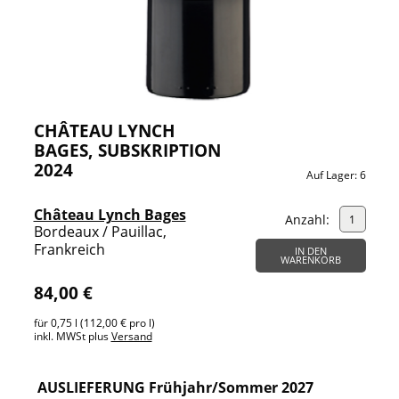
CHÂTEAU LYNCH
BAGES, SUBSKRIPTION
2024
Auf Lager:
6
Château Lynch Bages
Anzahl:
Bordeaux / Pauillac,
Frankreich
IN DEN
WARENKORB
84,00 €
für 0,75 l (112,00 € pro l)
inkl. MWSt plus
Versand
AUSLIEFERUNG Frühjahr/Sommer 2027