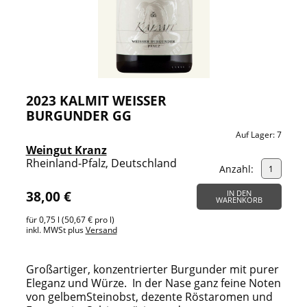
2023 KALMIT WEISSER B
URGUNDER GG
Auf Lager:
7
Weingut Kranz
Rheinland-Pfalz, Deutschland
Anzahl:
38,00 €
IN DEN
WARENKORB
für 0,75 l (50,67 € pro l)
inkl. MWSt plus
Versand
Großartiger, konzentrierter Burgunder mit purer
Eleganz und Würze.
In der Nase ganz feine Noten
von gelbemSteinobst, dezente Röstaromen und